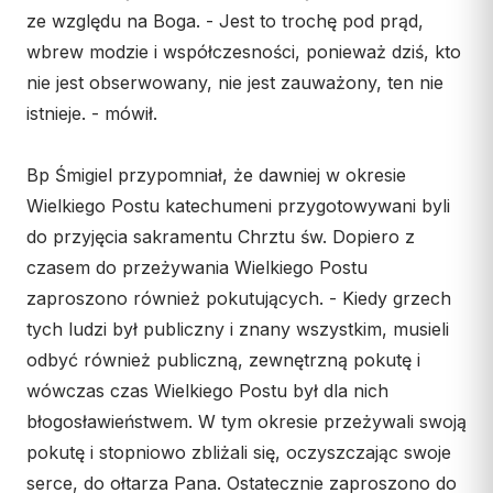
ze względu na Boga. - Jest to trochę pod prąd,
Współpraca
wbrew modzie i współczesności, ponieważ dziś, kto
KONTAKT
nie jest obserwowany, nie jest zauważony, ten nie
istnieje. - mówił.
Dane kurii
Msze święte online
Bp Śmigiel przypomniał, że dawniej w okresie
Kalendarz liturgiczny
Wielkiego Postu katechumeni przygotowywani byli
do przyjęcia sakramentu Chrztu św. Dopiero z
czasem do przeżywania Wielkiego Postu
zaproszono również pokutujących. - Kiedy grzech
tych ludzi był publiczny i znany wszystkim, musieli
odbyć również publiczną, zewnętrzną pokutę i
wówczas czas Wielkiego Postu był dla nich
błogosławieństwem. W tym okresie przeżywali swoją
pokutę i stopniowo zbliżali się, oczyszczając swoje
serce, do ołtarza Pana. Ostatecznie zaproszono do