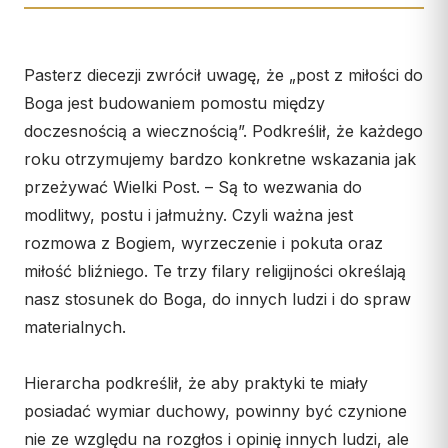
Wspólnota Krwi Chrystusa
KURIA
Franciszkański Zakon
Świeckich
Kuria Diecezjalna
Pasterz diecezji zwrócił uwagę, że „post z miłości do
Skauci Króla
Wydziały
Boga jest budowaniem pomostu między
Bractwo św. Józefa
Sąd Biskupi
doczesnością a wiecznością”. Podkreślił, że każdego
roku otrzymujemy bardzo konkretne wskazania jak
Wydawnictwo
przeżywać Wielki Post. – Są to wezwania do
Konta bankowe
modlitwy, postu i jałmużny. Czyli ważna jest
CENTRUM MEDIALNE
rozmowa z Bogiem, wyrzeczenie i pokuta oraz
miłość bliźniego. Te trzy filary religijności określają
Biuro
nasz stosunek do Boga, do innych ludzi i do spraw
Współpraca
materialnych.
„GŁOS Z TORUNIA"
Hierarcha podkreślił, że aby praktyki te miały
Redakcja
posiadać wymiar duchowy, powinny być czynione
nie ze względu na rozgłos i opinię innych ludzi, ale
Archiwum