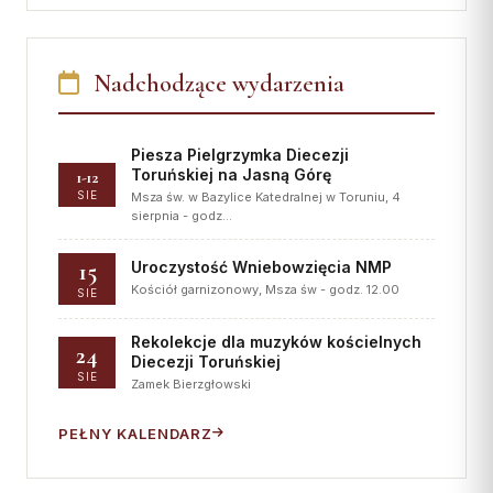
Nadchodzące wydarzenia
Piesza Pielgrzymka Diecezji
Toruńskiej na Jasną Górę
1-12
SIE
Msza św. w Bazylice Katedralnej w Toruniu, 4
sierpnia - godz…
15
Uroczystość Wniebowzięcia NMP
Kościół garnizonowy, Msza św - godz. 12.00
SIE
Rekolekcje dla muzyków kościelnych
24
Diecezji Toruńskiej
SIE
Zamek Bierzgłowski
PEŁNY KALENDARZ