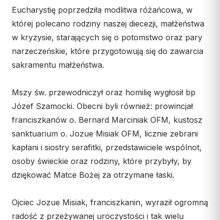
Wspólnota Krwi Chrystusa
KURIA
Eucharystię poprzedziła modlitwa różańcowa, w
Franciszkański Zakon
której polecano rodziny naszej diecezji, małżeństwa
Świeckich
Kuria Diecezjalna
w kryzysie, starających się o potomstwo oraz pary
Skauci Króla
Wydziały
narzeczeńskie, które przygotowują się do zawarcia
Bractwo św. Józefa
Sąd Biskupi
sakramentu małżeństwa.
Wydawnictwo
Mszy św. przewodniczył oraz homilię wygłosił bp
Konta bankowe
Józef Szamocki. Obecni byli również: prowincjał
CENTRUM MEDIALNE
franciszkanów o. Bernard Marciniak OFM, kustosz
sanktuarium o. Jozue Misiak OFM, licznie zebrani
Biuro
kapłani i siostry serafitki, przedstawiciele wspólnot,
Współpraca
osoby świeckie oraz rodziny, które przybyły, by
dziękować Matce Bożej za otrzymane łaski.
„GŁOS Z TORUNIA"
Redakcja
Ojciec Jozue Misiak, franciszkanin, wyraził ogromną
Archiwum
radość z przeżywanej uroczystości i tak wielu