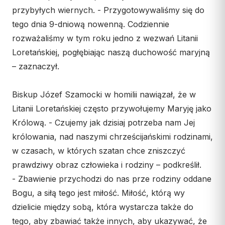
przybyłych wiernych. - Przygotowywaliśmy się do
Współpraca
tego dnia 9-dniową nowenną. Codziennie
KONTAKT
rozważaliśmy w tym roku jedno z wezwań Litanii
Loretańskiej, pogłębiając naszą duchowość maryjną
Dane kurii
– zaznaczył.
Msze święte online
Kalendarz liturgiczny
Biskup Józef Szamocki w homilii nawiązał, że w
Litanii Loretańskiej często przywołujemy Maryję jako
Królową. - Czujemy jak dzisiaj potrzeba nam Jej
królowania, nad naszymi chrześcijańskimi rodzinami,
w czasach, w których szatan chce zniszczyć
prawdziwy obraz człowieka i rodziny – podkreślił.
- Zbawienie przychodzi do nas prze rodziny oddane
Bogu, a siłą tego jest miłość. Miłość, którą wy
dzielicie między sobą, która wystarcza także do
tego, aby zbawiać także innych, aby ukazywać, że