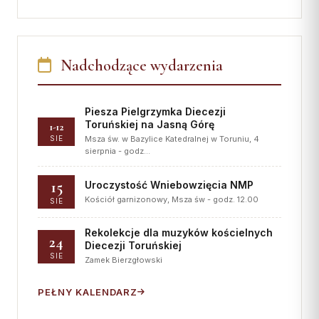
Nadchodzące wydarzenia
Piesza Pielgrzymka Diecezji
Toruńskiej na Jasną Górę
1-12
SIE
Msza św. w Bazylice Katedralnej w Toruniu, 4
sierpnia - godz…
15
Uroczystość Wniebowzięcia NMP
Kościół garnizonowy, Msza św - godz. 12.00
SIE
Rekolekcje dla muzyków kościelnych
24
Diecezji Toruńskiej
SIE
Zamek Bierzgłowski
PEŁNY KALENDARZ