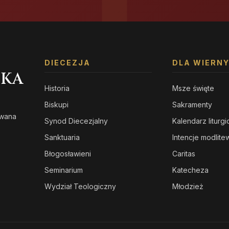
DIECEZJA
DLA WIERN
SKA
Historia
Msze święte
Biskupi
Sakramenty
owana
Synod Diecezjalny
Kalendarz liturg
s
Sanktuaria
Intencje modlit
Błogosławieni
Caritas
Seminarium
Katecheza
Wydział Teologiczny
Młodzież