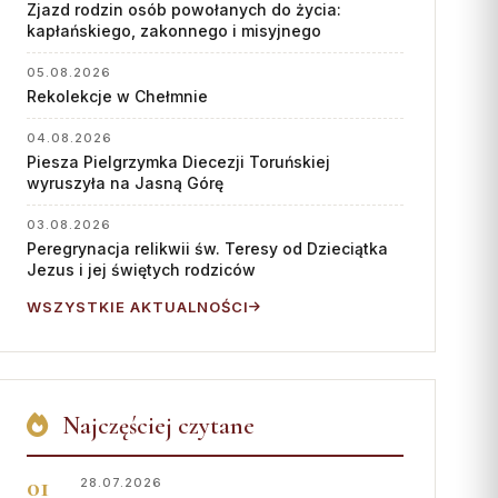
Współpraca
Zjazd rodzin osób powołanych do życia:
kapłańskiego, zakonnego i misyjnego
KONTAKT
05.08.2026
Rekolekcje w Chełmnie
Dane kurii
Msze święte online
04.08.2026
Piesza Pielgrzymka Diecezji Toruńskiej
Kalendarz liturgiczny
wyruszyła na Jasną Górę
03.08.2026
Peregrynacja relikwii św. Teresy od Dzieciątka
Jezus i jej świętych rodziców
WSZYSTKIE AKTUALNOŚCI
Najczęściej czytane
28.07.2026