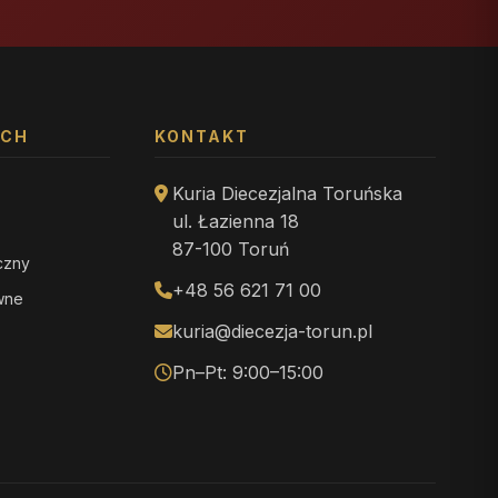
YCH
KONTAKT
Kuria Diecezjalna Toruńska
ul. Łazienna 18
87-100 Toruń
iczny
+48 56 621 71 00
ewne
kuria@diecezja-torun.pl
Pn–Pt: 9:00–15:00