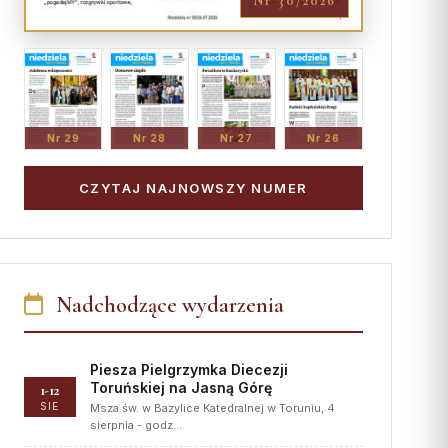
Nr 30/2026
Nr 29
Nr 28
Nr 27
Nr 26
CZYTAJ NAJNOWSZY NUMER
Nadchodzące wydarzenia
Piesza Pielgrzymka Diecezji
Toruńskiej na Jasną Górę
1-12
SIE
Msza św. w Bazylice Katedralnej w Toruniu, 4
sierpnia - godz…