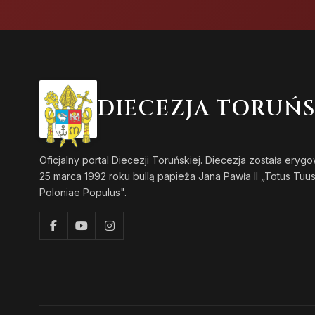
DIECEZJA TORUŃ
Oficjalny portal Diecezji Toruńskiej. Diecezja została eryg
25 marca 1992 roku bullą papieża Jana Pawła II „Totus Tuu
Poloniae Populus".