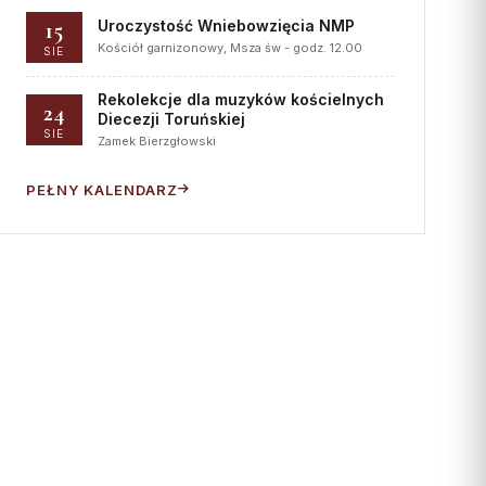
15
Uroczystość Wniebowzięcia NMP
Kościół garnizonowy, Msza św - godz. 12.00
SIE
Rekolekcje dla muzyków kościelnych
24
Diecezji Toruńskiej
SIE
Zamek Bierzgłowski
PEŁNY KALENDARZ