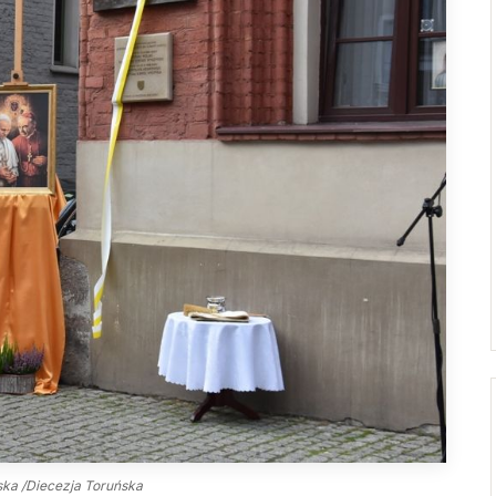
Droga Neokatechumenalna
Sąd Biskupi
Grupy Modlitwy Ojca Pio
Wydawnictwo
Żywy Różaniec
Konta bankowe
Wspólnota Krwi Chrystusa
Franciszkański Zakon
Świeckich
Skauci Króla
Bractwo św. Józefa
ska /Diecezja Toruńska