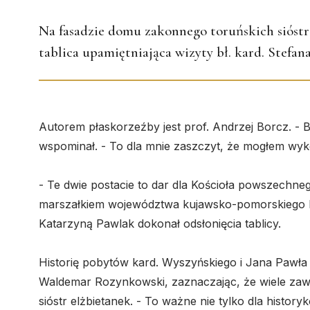
Na fasadzie domu zakonnego toruńskich sióstr 
tablica upamiętniająca wizyty bł. kard. Stefana
Autorem płaskorzeźby jest prof. Andrzej Borcz. - 
wspominał. - To dla mnie zaszczyt, że mogłem wyk
- Te dwie postacie to dar dla Kościoła powszechneg
marszałkiem województwa kujawsko-pomorskiego Pi
Katarzyną Pawlak dokonał odsłonięcia tablicy.
Historię pobytów kard. Wyszyńskiego i Jana Pawła 
Waldemar Rozynkowski, zaznaczając, że wiele za
sióstr elżbietanek. - To ważne nie tylko dla histor