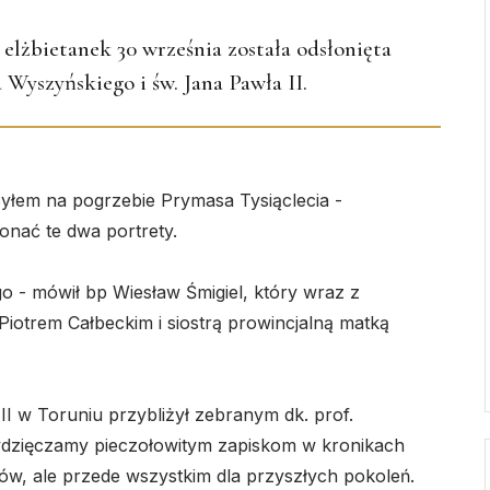
elżbietanek 30 września została odsłonięta
 Wyszyńskiego i św. Jana Pawła II.
Byłem na pogrzebie Prymasa Tysiąclecia -
onać te dwa portrety.
o - mówił bp Wiesław Śmigiel, który wraz z
otrem Całbeckim i siostrą prowincjalną matką
II w Toruniu przybliżył zebranym dk. prof.
wdzięczamy pieczołowitym zapiskom w kronikach
yków, ale przede wszystkim dla przyszłych pokoleń.