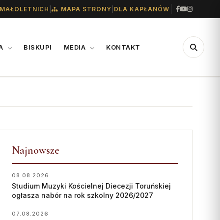
|
|
MAŁOLETNICH
MAPA STRONY
DLA KAPŁANÓW
IA
BISKUPI
MEDIA
KONTAKT
CENTRUM
WSPARCIE
MEDIALNE
Konta bankowe diecezji
Biuro
Wsparcie Caritas
Współpraca
Najnowsze
Ofiary na seminarium
„GŁOS Z TORUNIA"
1% podatku
08.08.2026
Studium Muzyki Kościelnej Diecezji Toruńskiej
Redakcja
ogłasza nabór na rok szkolny 2026/2027
Archiwum
07.08.2026