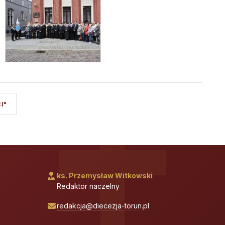
I"
ks. Przemysław Witkowski
Redaktor naczelny
redakcja@diecezja-torun.pl