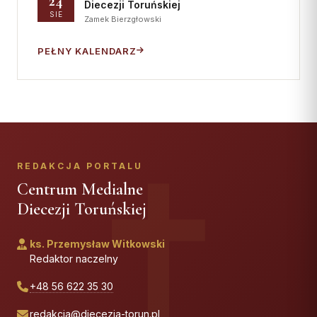
24
Diecezji Toruńskiej
SIE
Zamek Bierzgłowski
PEŁNY KALENDARZ
REDAKCJA PORTALU
Centrum Medialne
Diecezji Toruńskiej
ks. Przemysław Witkowski
Redaktor naczelny
+48 56 622 35 30
redakcja@diecezja-torun.pl