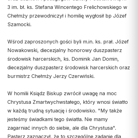
Wspólnota Krwi Chrystusa
KURIA
3 im. bł. ks. Stefana Wincentego Frelichowskiego w
Franciszkański Zakon
Chełmży przewodniczył i homilię wygłosił bp Józef
Świeckich
Kuria Diecezjalna
Szamocki.
Skauci Króla
Wydziały
Bractwo św. Józefa
Sąd Biskupi
Wśrod zaproszonych gości byli m.in. ks. prał. Józef
Wydawnictwo
Nowakowski, diecezjalny honorowy duszpasterz
środowisk harcerskich, ks. Dominik Jan Domin,
Konta bankowe
diecezjalny duszpasterz środowisk harcerskich oraz
CENTRUM MEDIALNE
burmistrz Chełmży Jerzy Czerwiński.
Biuro
W homilii Ksiądz Biskup zwrócił uwagę na moc
Współpraca
Chrystusa Zmartwychwstałego, który wnosi światło
w każdą trudną sytuację i środowisko. "My także
„GŁOS Z TORUNIA"
jesteśmy świadkami tego światła. Nie mamy
Redakcja
zagarniać innych do siebie, ale dla Chrystusa".
Archiwum
Pasterz zaznaczył, że to szczególne zadanie dla