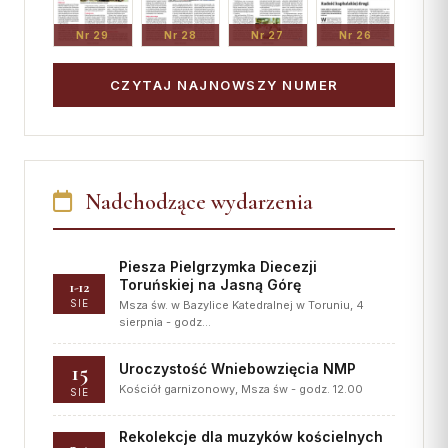
Nr 29
Nr 28
Nr 27
Nr 26
CZYTAJ NAJNOWSZY NUMER
Nadchodzące wydarzenia
Piesza Pielgrzymka Diecezji
Toruńskiej na Jasną Górę
1-12
SIE
Msza św. w Bazylice Katedralnej w Toruniu, 4
sierpnia - godz…
15
Uroczystość Wniebowzięcia NMP
Kościół garnizonowy, Msza św - godz. 12.00
SIE
Rekolekcje dla muzyków kościelnych