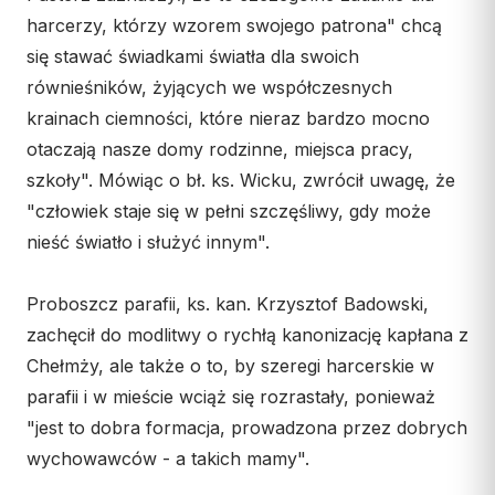
harcerzy, którzy wzorem swojego patrona" chcą
Współpraca
się stawać świadkami światła dla swoich
KONTAKT
równieśników, żyjących we współczesnych
krainach ciemności, które nieraz bardzo mocno
Dane kurii
otaczają nasze domy rodzinne, miejsca pracy,
Msze święte online
szkoły". Mówiąc o bł. ks. Wicku, zwrócił uwagę, że
Kalendarz liturgiczny
"człowiek staje się w pełni szczęśliwy, gdy może
nieść światło i służyć innym".
Proboszcz parafii, ks. kan. Krzysztof Badowski,
zachęcił do modlitwy o rychłą kanonizację kapłana z
Chełmży, ale także o to, by szeregi harcerskie w
parafii i w mieście wciąż się rozrastały, ponieważ
"jest to dobra formacja, prowadzona przez dobrych
wychowawców - a takich mamy".