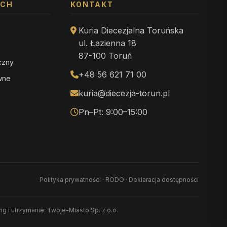
YCH
KONTAKT
Kuria Diecezjalna Toruńska
ul. Łazienna 18
87-100 Toruń
iczny
+48 56 621 71 00
ewne
kuria@diecezja-torun.pl
Pn–Pt: 9:00–15:00
Polityka prywatności
·
RODO
·
Deklaracja dostępności
ing i utrzymanie: Twoje-Miasto Sp. z o.o.