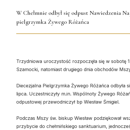
W Chełmnie odbył się odpust Nawiedzenia Najś
pielgrzymka Żywego Różańca
Trzydniowa uroczystość rozpoczęła się w sobotę 1 
Szamocki, natomiast drugiego dnia obchodów Mszy 
Diecezjalna Pielgrzymka Żywego Różańca odbyła si
lipca. Uczestniczyły m.in. Wspólnoty Żywego Róża
odpustowej przewodniczył bp Wiesław Śmigiel.
Podczas Mszy św. biskup Wiesław podziękował ws
przybycie do chełmińskiego sanktuarium, jednocz