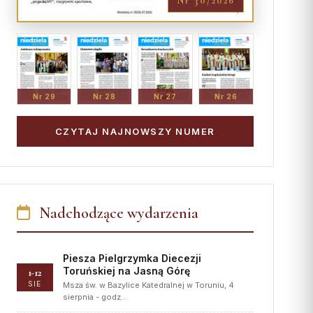
Nr 30/2026
Nr 29
Nr 28
Nr 27
Nr 26
CZYTAJ NAJNOWSZY NUMER
Nadchodzące wydarzenia
Piesza Pielgrzymka Diecezji
Toruńskiej na Jasną Górę
1-12
SIE
Msza św. w Bazylice Katedralnej w Toruniu, 4
sierpnia - godz…