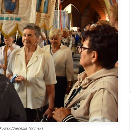
Droga Neokatechumenalna
Sąd Biskupi
Grupy Modlitwy Ojca Pio
Wydawnictwo
Żywy Różaniec
Konta bankowe
Wspólnota Krwi Chrystusa
Franciszkański Zakon
Świeckich
Skauci Króla
Bractwo św. Józefa
tkowski/Diecezja Toruńska