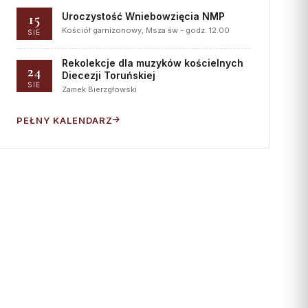
15
Uroczystość Wniebowzięcia NMP
Kościół garnizonowy, Msza św - godz. 12.00
SIE
Rekolekcje dla muzyków kościelnych
24
Diecezji Toruńskiej
SIE
Zamek Bierzgłowski
PEŁNY KALENDARZ