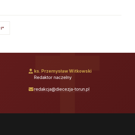
I"
ks. Przemysław Witkowski
Redaktor naczelny
redakcja@diecezja-torun.pl