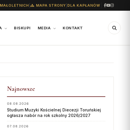
|
|
MAŁOLETNICH
MAPA STRONY
DLA KAPŁANÓW
IA
BISKUPI
MEDIA
KONTAKT
CENTRUM
WSPARCIE
MEDIALNE
Konta bankowe diecezji
Biuro
Wsparcie Caritas
Współpraca
Najnowsze
Ofiary na seminarium
„GŁOS Z TORUNIA"
1% podatku
08.08.2026
Studium Muzyki Kościelnej Diecezji Toruńskiej
Redakcja
ogłasza nabór na rok szkolny 2026/2027
Archiwum
07.08.2026