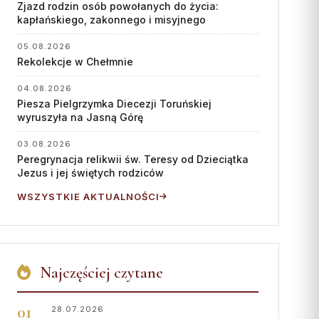
Współpraca
Zjazd rodzin osób powołanych do życia:
kapłańskiego, zakonnego i misyjnego
KONTAKT
05.08.2026
Rekolekcje w Chełmnie
Dane kurii
Msze święte online
04.08.2026
Piesza Pielgrzymka Diecezji Toruńskiej
Kalendarz liturgiczny
wyruszyła na Jasną Górę
03.08.2026
Peregrynacja relikwii św. Teresy od Dzieciątka
Jezus i jej świętych rodziców
WSZYSTKIE AKTUALNOŚCI
Najczęściej czytane
28.07.2026