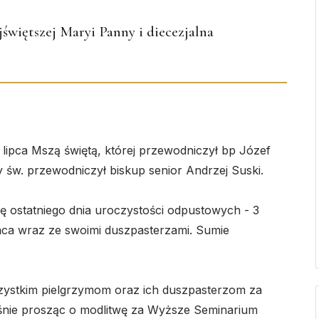
więtszej Maryi Panny i diecezjalna
lipca Mszą świętą, której przewodniczył bp Józef
św. przewodniczył biskup senior Andrzej Suski.
ę ostatniego dnia uroczystości odpustowych - 3
ńca wraz ze swoimi duszpasterzami. Sumie
zystkim pielgrzymom oraz ich duszpasterzom za
eśnie prosząc o modlitwę za Wyższe Seminarium