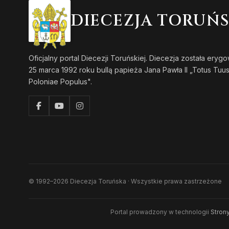
DIECEZJA TORUŃ
Oficjalny portal Diecezji Toruńskiej. Diecezja została eryg
25 marca 1992 roku bullą papieża Jana Pawła II „Totus Tuu
Poloniae Populus".
© 1992–2026 Diecezja Toruńska · Wszystkie prawa zastrzeżone
Portal prowadzony w technologii
Strony