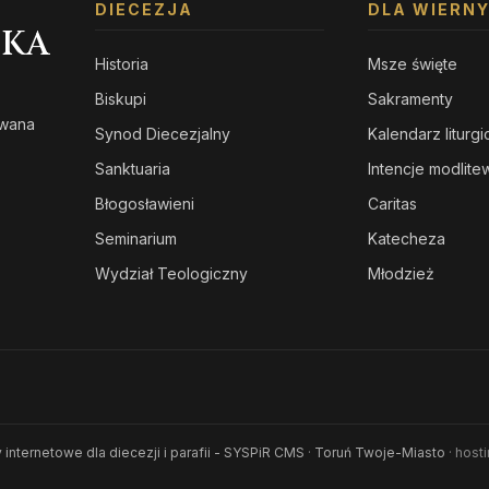
DIECEZJA
DLA WIERN
SKA
Historia
Msze święte
Biskupi
Sakramenty
owana
Synod Diecezjalny
Kalendarz liturg
s
Sanktuaria
Intencje modlit
Błogosławieni
Caritas
Seminarium
Katecheza
Wydział Teologiczny
Młodzież
 internetowe dla diecezji i parafii - SYSPiR CMS
·
Toruń Twoje-Miasto
· host