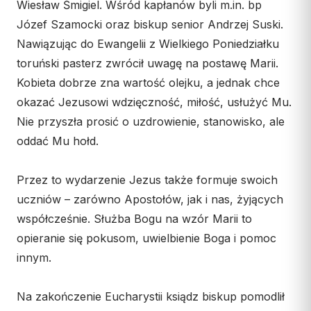
Wspólnota Krwi Chrystusa
Wiesław Śmigiel. Wśród kapłanów byli m.in. bp
KURIA
Franciszkański Zakon
Józef Szamocki oraz biskup senior Andrzej Suski.
Świeckich
Kuria Diecezjalna
Nawiązując do Ewangelii z Wielkiego Poniedziałku
Skauci Króla
toruński pasterz zwrócił uwagę na postawę Marii.
Wydziały
Bractwo św. Józefa
Kobieta dobrze zna wartość olejku, a jednak chce
Sąd Biskupi
okazać Jezusowi wdzięczność, miłość, usłużyć Mu.
Wydawnictwo
Nie przyszła prosić o uzdrowienie, stanowisko, ale
Konta bankowe
oddać Mu hołd.
CENTRUM MEDIALNE
Przez to wydarzenie Jezus także formuje swoich
Biuro
uczniów – zarówno Apostołów, jak i nas, żyjących
współcześnie. Służba Bogu na wzór Marii to
Współpraca
opieranie się pokusom, uwielbienie Boga i pomoc
„GŁOS Z TORUNIA"
innym.
Redakcja
Na zakończenie Eucharystii ksiądz biskup pomodlił
Archiwum