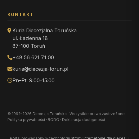
KONTAKT
Kuria Diecezjalna Toruńska
ul. Łazienna 18
87-100 Toruń
+48 56 621 71 00
kuria@diecezja-torun.pl
Pn–Pt: 9:00–15:00
© 1992–2026 Diecezja Toruńska · Wszystkie prawa zastrzeżone
Polityka prywatności
·
RODO
·
Deklaracja dostępności
Portal prowadzony w technologii
Strony internetowe dla diecezji i