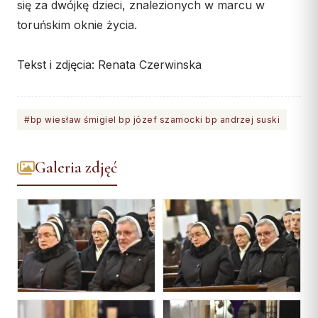
się za dwójkę dzieci, znalezionych w marcu w
Współpraca
toruńskim oknie życia.
KONTAKT
Tekst i zdjęcia: Renata Czerwinska
Dane kurii
Msze święte online
#bp wiesław śmigiel bp józef szamocki bp andrzej suski
Kalendarz liturgiczny
Galeria zdjęć