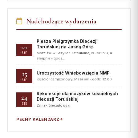
Nadchodzące wydarzenia
Piesza Pielgrzymka Diecezji
Toruńskiej na Jasną Górę
1-12
SIE
Msza św. w Bazylice Katedralnej w Toruniu, 4
sierpnia - godz…
15
Uroczystość Wniebowzięcia NMP
Kościół garnizonowy, Msza św - godz. 12.00
SIE
Rekolekcje dla muzyków kościelnych
24
Diecezji Toruńskiej
SIE
Zamek Bierzgłowski
PEŁNY KALENDARZ