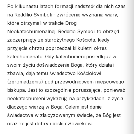
Wspólnota Krwi Chrystusa
KURIA
Po kilkunastu latach formacji nadszedł dla nich czas
Franciszkański Zakon
na Redditio Symboli - zwrócenie wyznania wiary,
Świeckich
Kuria Diecezjalna
które otrzymali w trakcie Drogi
Skauci Króla
Wydziały
Neokatechumenalnej. Redditio Symboli to obrzęd
Bractwo św. Józefa
Sąd Biskupi
zaczerpnięty ze starożytnego Kościoła. kiedy
Wydawnictwo
przyjęcie chrztu poprzedzał kilkuletni okres
katechumenatu. Gdy katechumeni posiedli już w
Konta bankowe
swoim życiu doświadczenie Boga, który działa i
CENTRUM MEDIALNE
zbawia, dają temu świadectwo Kościołowi
(zgromadzeniu) pod przewodnictwem miejscowego
Biuro
biskupa. Jest to szczególnie poruszające, ponieważ
Współpraca
neokatechumeni wykazują na przykładach, z życia
dlaczego wierzą w Boga. Celem jest danie
„GŁOS Z TORUNIA"
świadectwa w zlaicyzowanym świecie, że Bóg jest
Redakcja
oraz że jest dobry i bliski człowiekowi.
Archiwum