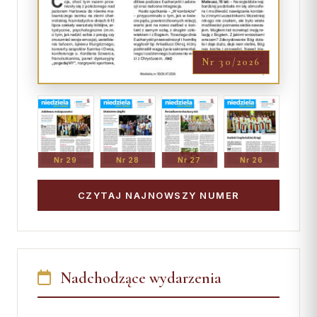
Nr 30/2026
Nr 29
Nr 28
Nr 27
Nr 26
CZYTAJ NAJNOWSZY NUMER
Nadchodzące wydarzenia