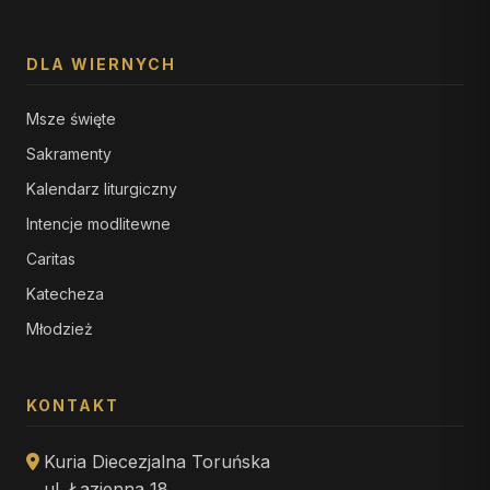
DLA WIERNYCH
Msze święte
Sakramenty
Kalendarz liturgiczny
Intencje modlitewne
Caritas
Katecheza
Młodzież
KONTAKT
Kuria Diecezjalna Toruńska
ul. Łazienna 18