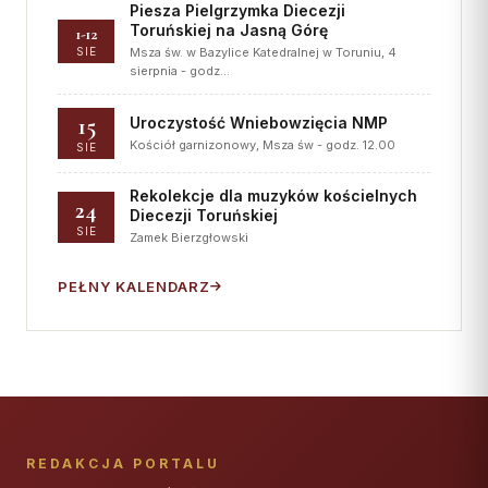
Piesza Pielgrzymka Diecezji
Toruńskiej na Jasną Górę
1-12
SIE
Msza św. w Bazylice Katedralnej w Toruniu, 4
sierpnia - godz…
15
Uroczystość Wniebowzięcia NMP
Kościół garnizonowy, Msza św - godz. 12.00
SIE
Rekolekcje dla muzyków kościelnych
24
Diecezji Toruńskiej
SIE
Zamek Bierzgłowski
PEŁNY KALENDARZ
REDAKCJA PORTALU