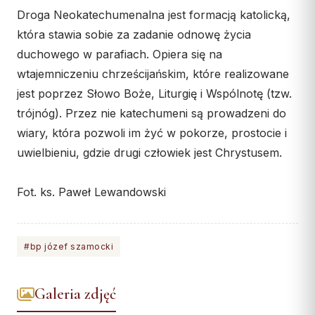
Droga Neokatechumenalna jest formacją katolicką,
Współpraca
która stawia sobie za zadanie odnowę życia
KONTAKT
duchowego w parafiach. Opiera się na
wtajemniczeniu chrześcijańskim, które realizowane
Dane kurii
jest poprzez Słowo Boże, Liturgię i Wspólnotę (tzw.
Msze święte online
trójnóg). Przez nie katechumeni są prowadzeni do
Kalendarz liturgiczny
wiary, która pozwoli im żyć w pokorze, prostocie i
uwielbieniu, gdzie drugi człowiek jest Chrystusem.
Fot. ks. Paweł Lewandowski
#bp józef szamocki
Galeria zdjęć