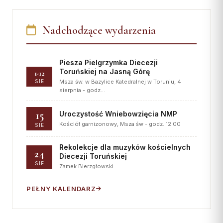
Nadchodzące wydarzenia
Piesza Pielgrzymka Diecezji
Toruńskiej na Jasną Górę
1-12
SIE
Msza św. w Bazylice Katedralnej w Toruniu, 4
sierpnia - godz…
15
Uroczystość Wniebowzięcia NMP
Kościół garnizonowy, Msza św - godz. 12.00
SIE
Rekolekcje dla muzyków kościelnych
24
Diecezji Toruńskiej
SIE
Zamek Bierzgłowski
PEŁNY KALENDARZ