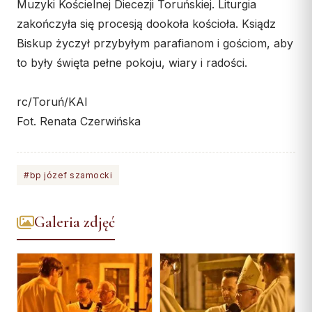
Muzyki Kościelnej Diecezji Toruńskiej. Liturgia
zakończyła się procesją dookoła kościoła. Ksiądz
Biskup życzył przybyłym parafianom i gościom, aby
to były święta pełne pokoju, wiary i radości.
rc/Toruń/KAI
Fot. Renata Czerwińska
#bp józef szamocki
Galeria zdjęć