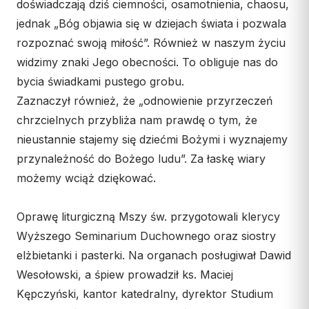
doświadczają dziś ciemności, osamotnienia, chaosu,
Współpraca
jednak „Bóg objawia się w dziejach świata i pozwala
rozpoznać swoją miłość”. Również w naszym życiu
KONTAKT
widzimy znaki Jego obecności. To obliguje nas do
Dane kurii
bycia świadkami pustego grobu.
Zaznaczył również, że „odnowienie przyrzeczeń
Msze święte online
chrzcielnych przybliża nam prawdę o tym, że
Kalendarz liturgiczny
nieustannie stajemy się dziećmi Bożymi i wyznajemy
przynależność do Bożego ludu”. Za łaskę wiary
możemy wciąż dziękować.
Oprawę liturgiczną Mszy św. przygotowali klerycy
Wyższego Seminarium Duchownego oraz siostry
elżbietanki i pasterki. Na organach posługiwał Dawid
Wesołowski, a śpiew prowadził ks. Maciej
Kępczyński, kantor katedralny, dyrektor Studium