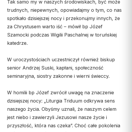
Wspólnota Krwi Chrystusa
Tak samo my w naszych środowiskach, być może
KURIA
Franciszkański Zakon
trudnych, niepewnych, opowiadajmy o tym, co nas
Świeckich
Kuria Diecezjalna
spotkało dzisiejszej nocy i przekonujmy innych, że
Skauci Króla
za Chrystusem warto iść – mówił bp Józef
Wydziały
Bractwo św. Józefa
Szamocki podczas Wigilii Paschalnej w toruńskiej
Sąd Biskupi
katedrze.
Wydawnictwo
Konta bankowe
W uroczystościach uczestniczył również biskup
senior Andrzej Suski, kapłani, społeczność
CENTRUM MEDIALNE
seminaryjna, siostry zakonne i wierni świeccy.
Biuro
W homilii bp Józef zwrócił uwagę na znaczenie
Współpraca
dzisiejszej nocy: „Liturgia Triduum odkrywa sens
„GŁOS Z TORUNIA"
naszego życia. Obyśmy uznali, że naszym celem
jest niebo i zawierzyli Jezusowi nasze życie i
Redakcja
przyszłość, która nas czeka”. Choć całe pokolenia
Archiwum