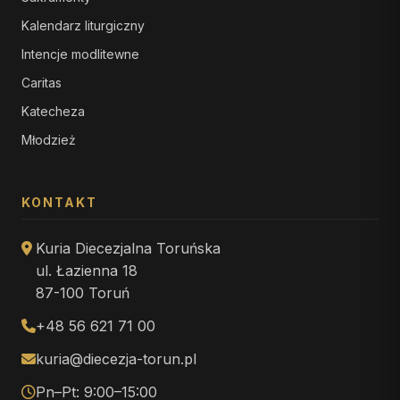
Kalendarz liturgiczny
Intencje modlitewne
Caritas
Katecheza
Młodzież
KONTAKT
Kuria Diecezjalna Toruńska
ul. Łazienna 18
87-100 Toruń
+48 56 621 71 00
kuria@diecezja-torun.pl
Pn–Pt: 9:00–15:00