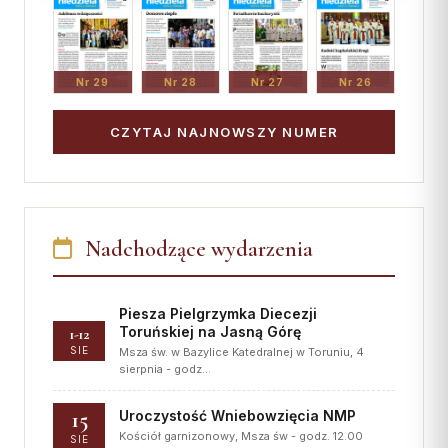
Nr 29
Nr 28
Nr 27
Nr 26
CZYTAJ NAJNOWSZY NUMER
Nadchodzące wydarzenia
Piesza Pielgrzymka Diecezji
Toruńskiej na Jasną Górę
1-12
SIE
Msza św. w Bazylice Katedralnej w Toruniu, 4
sierpnia - godz…
15
Uroczystość Wniebowzięcia NMP
Kościół garnizonowy, Msza św - godz. 12.00
SIE