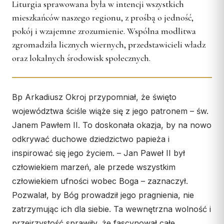
Wspólnota Krwi Chrystusa
Liturgia sprawowana była w intencji wszystkich
KURIA
mieszkańców naszego regionu, z prośbą o jedność,
Franciszkański Zakon
Świeckich
Kuria Diecezjalna
pokój i wzajemne zrozumienie. Wspólna modlitwa
Skauci Króla
zgromadziła licznych wiernych, przedstawicieli władz
Wydziały
oraz lokalnych środowisk społecznych.
Bractwo św. Józefa
Sąd Biskupi
Wydawnictwo
Konta bankowe
Bp Arkadiusz Okroj przypomniał, że święto
województwa ściśle wiąże się z jego patronem – św.
CENTRUM MEDIALNE
Janem Pawłem II. To doskonała okazja, by na nowo
odkrywać duchowe dziedzictwo papieża i
Biuro
inspirować się jego życiem. – Jan Paweł II był
Współpraca
człowiekiem marzeń, ale przede wszystkim
człowiekiem ufności wobec Boga – zaznaczył.
„GŁOS Z TORUNIA"
Pozwalał, by Bóg prowadził jego pragnienia, nie
Redakcja
zatrzymując ich dla siebie. Ta wewnętrzna wolność i
Archiwum
przejrzystość sprawiły, że fascynował całe