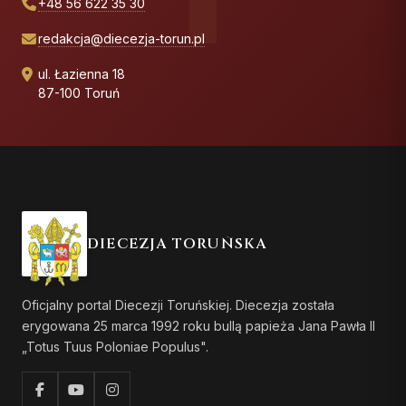
+48 56 622 35 30
redakcja@diecezja-torun.pl
ul. Łazienna 18
87-100 Toruń
DIECEZJA TORUŃSKA
Oficjalny portal Diecezji Toruńskiej. Diecezja została
erygowana 25 marca 1992 roku bullą papieża Jana Pawła II
„Totus Tuus Poloniae Populus".