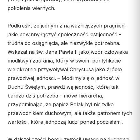
Współpraca
pokolenia wiernych.
KONTAKT
Podkreślił, że jednym z najważniejszych pragnień,
jakie powinny łączyć społeczność jest jedność –
Dane kurii
trudna do osiągnięcia, ale niezwykle potrzebna.
Msze święte online
Wskazał na św. Jana Pawła II jako wzór człowieka
Kalendarz liturgiczny
modlitwy i zaufania, który w swoim pontyfikacie
wielokrotnie przywoływał Chrystusa jako źródło
prawdziwej jedności. – Modlimy się o jedność w
Duchu Świętym, prawdziwą jedność, której tak
bardzo dziś potrzeba – mówił hierarcha,
przypominając, że papież Polak był nie tylko
przewodnikiem duchowym, ale także patronem tych
wartości, które jednoczą ludzi ponad podziałami.
W dalszej części homilii zwrócił uwagę na duchowe