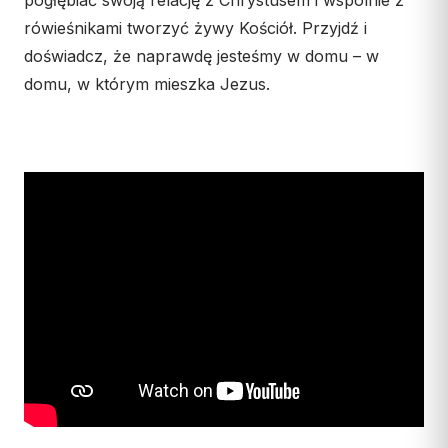
pogłębiać swoją relację z Chrystusem i wspólnie z
Współpraca
rówieśnikami tworzyć żywy Kościół. Przyjdź i
doświadcz, że naprawdę jesteśmy w domu – w
KONTAKT
domu, w którym mieszka Jezus.
Dane kurii
Msze święte online
Kalendarz liturgiczny