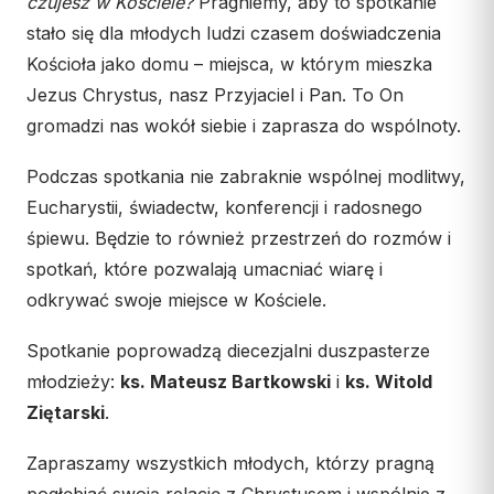
czujesz w Kościele?
Pragniemy, aby to spotkanie
Wspólnota Krwi Chrystusa
KURIA
stało się dla młodych ludzi czasem doświadczenia
Franciszkański Zakon
Świeckich
Kościoła jako domu – miejsca, w którym mieszka
Kuria Diecezjalna
Skauci Króla
Jezus Chrystus, nasz Przyjaciel i Pan. To On
Wydziały
gromadzi nas wokół siebie i zaprasza do wspólnoty.
Bractwo św. Józefa
Sąd Biskupi
Wydawnictwo
Podczas spotkania nie zabraknie wspólnej modlitwy,
Eucharystii, świadectw, konferencji i radosnego
Konta bankowe
śpiewu. Będzie to również przestrzeń do rozmów i
CENTRUM MEDIALNE
spotkań, które pozwalają umacniać wiarę i
odkrywać swoje miejsce w Kościele.
Biuro
Współpraca
Spotkanie poprowadzą diecezjalni duszpasterze
młodzieży:
ks. Mateusz Bartkowski
i
ks. Witold
„GŁOS Z TORUNIA"
Ziętarski
.
Redakcja
Zapraszamy wszystkich młodych, którzy pragną
Archiwum