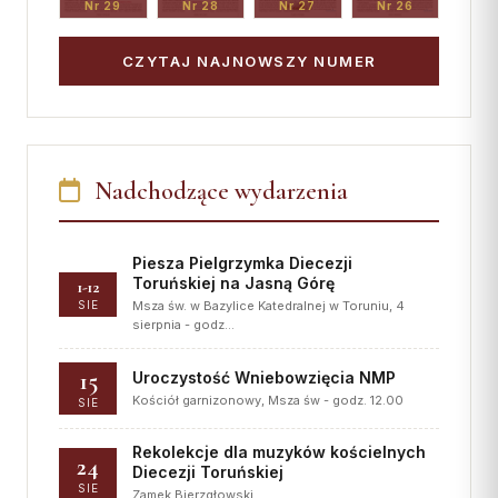
Nr 29
Nr 28
Nr 27
Nr 26
CZYTAJ NAJNOWSZY NUMER
Nadchodzące wydarzenia
Piesza Pielgrzymka Diecezji
Toruńskiej na Jasną Górę
1-12
SIE
Msza św. w Bazylice Katedralnej w Toruniu, 4
sierpnia - godz…
15
Uroczystość Wniebowzięcia NMP
Kościół garnizonowy, Msza św - godz. 12.00
SIE
Rekolekcje dla muzyków kościelnych
24
Diecezji Toruńskiej
SIE
Zamek Bierzgłowski