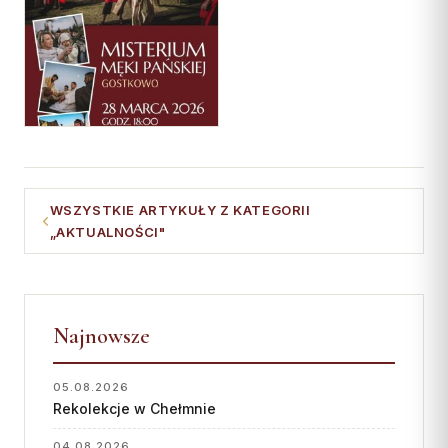
Współpraca
KONTAKT
Dane kurii
Msze święte online
Kalendarz liturgiczny
WSZYSTKIE ARTYKUŁY Z KATEGORII
„AKTUALNOŚCI"
Najnowsze
05.08.2026
Rekolekcje w Chełmnie
04.08.2026