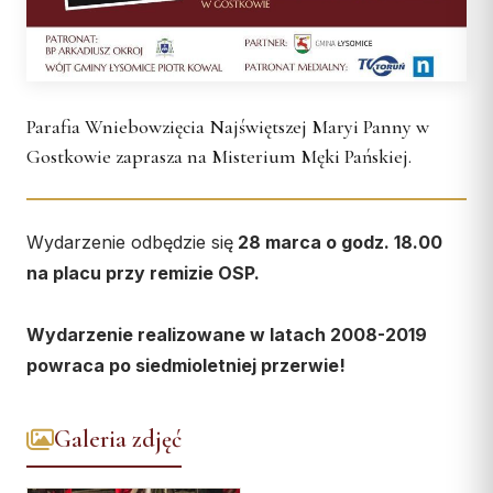
Wspólnota Krwi Chrystusa
KURIA
Franciszkański Zakon
Świeckich
Kuria Diecezjalna
Skauci Króla
Wydziały
Parafia Wniebowzięcia Najświętszej Maryi Panny w
Bractwo św. Józefa
Sąd Biskupi
Gostkowie zaprasza na Misterium Męki Pańskiej.
Wydawnictwo
Konta bankowe
Wydarzenie odbędzie się
28 marca o godz. 18.00
CENTRUM MEDIALNE
na placu przy remizie OSP.
Biuro
Wydarzenie realizowane w latach 2008-2019
Współpraca
powraca po siedmioletniej przerwie!
„GŁOS Z TORUNIA"
Galeria zdjęć
Redakcja
Archiwum