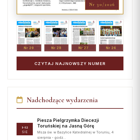
Nr 30/2026
Nr 29
Nr 28
Nr 27
Nr 26
CZYTAJ NAJNOWSZY NUMER
Nadchodzące wydarzenia
Piesza Pielgrzymka Diecezji
Toruńskiej na Jasną Górę
1-12
SIE
Msza św. w Bazylice Katedralnej w Toruniu, 4
sierpnia - godz…