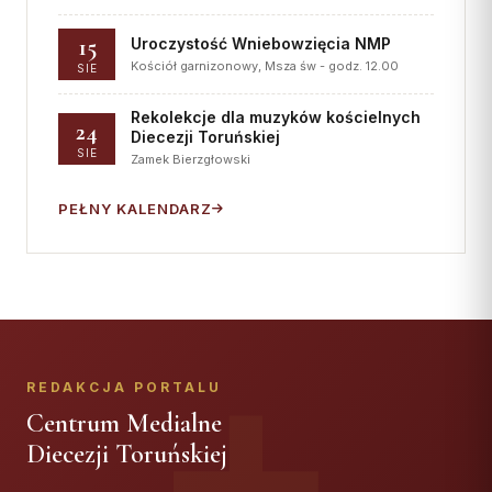
15
Uroczystość Wniebowzięcia NMP
Kościół garnizonowy, Msza św - godz. 12.00
SIE
Rekolekcje dla muzyków kościelnych
24
Diecezji Toruńskiej
SIE
Zamek Bierzgłowski
PEŁNY KALENDARZ
REDAKCJA PORTALU
Centrum Medialne
Diecezji Toruńskiej