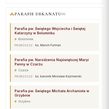
Wspólnota Krwi Chrystusa
KURIA
Franciszkański Zakon
Świeckich
PARAFIE DEKANATU
(8)
Kuria Diecezjalna
Skauci Króla
Wydziały
Bractwo św. Józefa
Parafia pw. Świętego Wojciecha i Świętej
Sąd Biskupi
Katarzyny w Boluminku
Wydawnictwo
Boluminek
ks. Marcin Furman
PROBOSZCZ:
Konta bankowe
CENTRUM MEDIALNE
Parafia pw. Narodzenia Najświętszej Maryi
Panny w Czarżu
Biuro
Czarże
ks. kanonik Mirosław Kaźmierski
Współpraca
PROBOSZCZ:
„GŁOS Z TORUNIA"
Parafia pw. Świętego Michała Archanioła w
Grzybnie
Redakcja
Grzybno
Archiwum