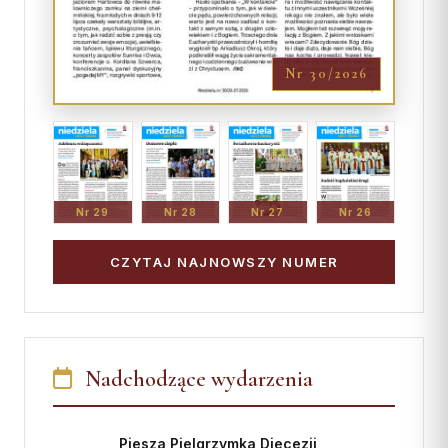
Nr 30/2026
Nr 29
Nr 28
Nr 27
Nr 26
CZYTAJ NAJNOWSZY NUMER
Nadchodzące wydarzenia
Piesza Pielgrzymka Diecezji