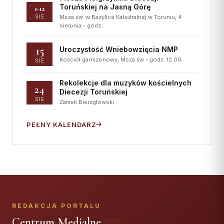
Toruńskiej na Jasną Górę
1-12
SIE
Msza św. w Bazylice Katedralnej w Toruniu, 4
sierpnia - godz…
15
Uroczystość Wniebowzięcia NMP
Kościół garnizonowy, Msza św - godz. 12.00
SIE
Rekolekcje dla muzyków kościelnych
24
Diecezji Toruńskiej
SIE
Zamek Bierzgłowski
PEŁNY KALENDARZ
REDAKCJA PORTALU
Centrum Medialne