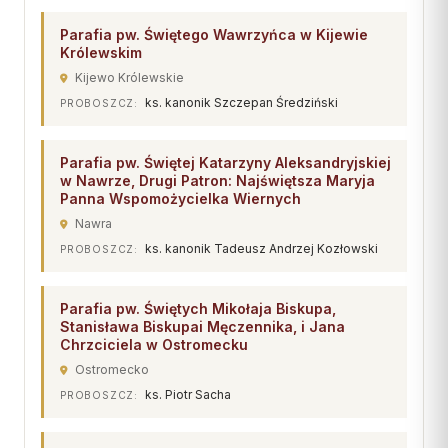
Współpraca
Parafia pw. Świętego Wawrzyńca w Kijewie
Królewskim
KONTAKT
Kijewo Królewskie
ks. kanonik Szczepan Średziński
PROBOSZCZ:
Dane kurii
Msze święte online
Parafia pw. Świętej Katarzyny Aleksandryjskiej
Kalendarz liturgiczny
w Nawrze, Drugi Patron: Najświętsza Maryja
Panna Wspomożycielka Wiernych
Nawra
ks. kanonik Tadeusz Andrzej Kozłowski
PROBOSZCZ:
Parafia pw. Świętych Mikołaja Biskupa,
Stanisława Biskupai Męczennika, i Jana
Chrzciciela w Ostromecku
Ostromecko
ks. Piotr Sacha
PROBOSZCZ: