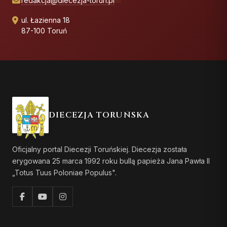
redakcja@diecezja-torun.pl
ul. Łazienna 18
87-100 Toruń
DIECEZJA TORUŃSKA
Oficjalny portal Diecezji Toruńskiej. Diecezja została
erygowana 25 marca 1992 roku bullą papieża Jana Pawła II
„Totus Tuus Poloniae Populus".