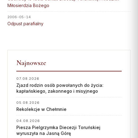
Wspólnota Krwi Chrystusa
KURIA
Miłosierdzia Bożego
Franciszkański Zakon
Świeckich
2006-05-14
Kuria Diecezjalna
Odpust parafialny
Skauci Króla
Wydziały
Bractwo św. Józefa
Sąd Biskupi
Wydawnictwo
Konta bankowe
Najnowsze
CENTRUM MEDIALNE
07.08.2026
Zjazd rodzin osób powołanych do życia:
Biuro
kapłańskiego, zakonnego i misyjnego
Współpraca
05.08.2026
Rekolekcje w Chełmnie
„GŁOS Z TORUNIA"
04.08.2026
Redakcja
Piesza Pielgrzymka Diecezji Toruńskiej
wyruszyła na Jasną Górę
Archiwum