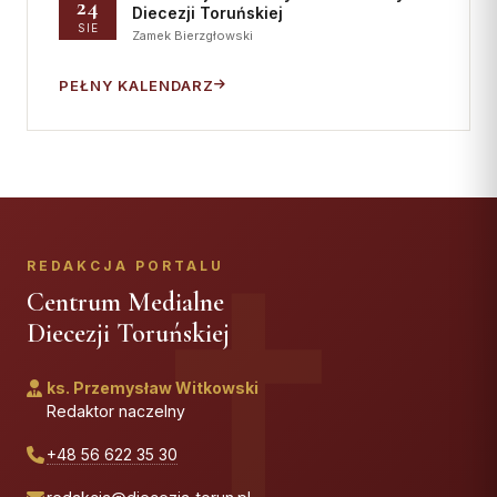
24
Diecezji Toruńskiej
SIE
Zamek Bierzgłowski
PEŁNY KALENDARZ
REDAKCJA PORTALU
Centrum Medialne
Diecezji Toruńskiej
ks. Przemysław Witkowski
Redaktor naczelny
+48 56 622 35 30