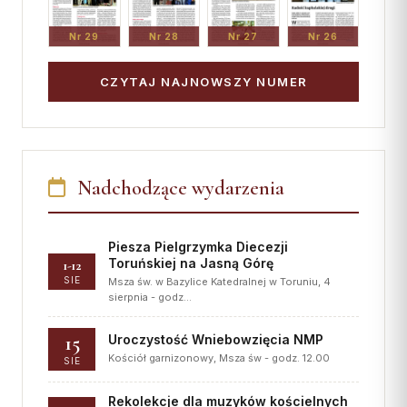
Nr 29
Nr 28
Nr 27
Nr 26
CZYTAJ NAJNOWSZY NUMER
Nadchodzące wydarzenia
Piesza Pielgrzymka Diecezji
Toruńskiej na Jasną Górę
1-12
SIE
Msza św. w Bazylice Katedralnej w Toruniu, 4
sierpnia - godz…
15
Uroczystość Wniebowzięcia NMP
Kościół garnizonowy, Msza św - godz. 12.00
SIE
Rekolekcje dla muzyków kościelnych