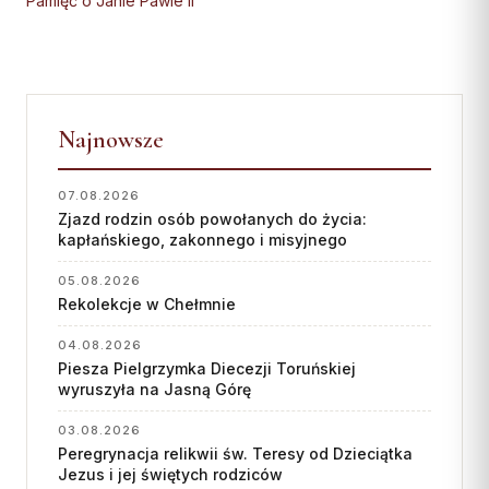
Pamięć o Janie Pawle II
Wspólnota Krwi Chrystusa
KURIA
Franciszkański Zakon
Świeckich
Kuria Diecezjalna
Skauci Króla
Wydziały
Bractwo św. Józefa
Najnowsze
Sąd Biskupi
Wydawnictwo
07.08.2026
Konta bankowe
Zjazd rodzin osób powołanych do życia:
kapłańskiego, zakonnego i misyjnego
CENTRUM MEDIALNE
05.08.2026
Rekolekcje w Chełmnie
Biuro
Współpraca
04.08.2026
Piesza Pielgrzymka Diecezji Toruńskiej
wyruszyła na Jasną Górę
„GŁOS Z TORUNIA"
03.08.2026
Redakcja
Peregrynacja relikwii św. Teresy od Dzieciątka
Jezus i jej świętych rodziców
Archiwum