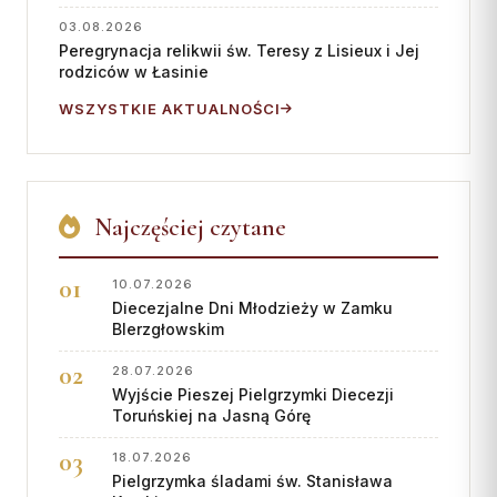
Współpraca
03.08.2026
Peregrynacja relikwii św. Teresy z Lisieux i Jej
rodziców w Łasinie
KONTAKT
WSZYSTKIE AKTUALNOŚCI
Dane kurii
Msze święte online
Kalendarz liturgiczny
Najczęściej czytane
10.07.2026
Diecezjalne Dni Młodzieży w Zamku
BIerzgłowskim
28.07.2026
Wyjście Pieszej Pielgrzymki Diecezji
Toruńskiej na Jasną Górę
18.07.2026
Pielgrzymka śladami św. Stanisława