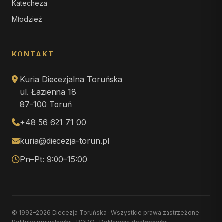
Katecheza
Młodzież
KONTAKT
Kuria Diecezjalna Toruńska
ul. Łazienna 18
87-100 Toruń
+48 56 621 71 00
kuria@diecezja-torun.pl
Pn–Pt: 9:00–15:00
© 1992–2026 Diecezja Toruńska · Wszystkie prawa zastrzeżone
Polityka prywatności
·
RODO
·
Deklaracja dostępności