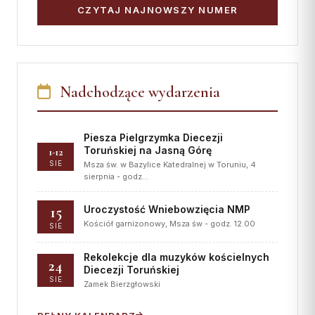
CZYTAJ NAJNOWSZY NUMER
Nadchodzące wydarzenia
Piesza Pielgrzymka Diecezji
Toruńskiej na Jasną Górę
1-12
SIE
Msza św. w Bazylice Katedralnej w Toruniu, 4
sierpnia - godz…
15
Uroczystość Wniebowzięcia NMP
Kościół garnizonowy, Msza św - godz. 12.00
SIE
Rekolekcje dla muzyków kościelnych
24
Diecezji Toruńskiej
SIE
Zamek Bierzgłowski