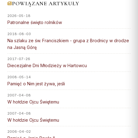
POWIĄZANE ARTYKUŁY
SĄD I WYDAWNICTWO
INSTYTUCJE
Diakoni stali — lista
Centrum Medialne
Parafie
Adoracja Najświętszego
Diecezji Toruńskiej
Ośrodki rekolekcyjne
2026-05-18
Sąd Biskupi
Sakramentu
Caritas Diecezji Toruńskiej
Kapłani
Patronalne święto rolników
ul. Łazienna 18, 87-100
Wydawnictwo Diecezji
Archiwum Diecezjalne
Błogosławieni
RUCHY I
DZIEŁA
Toruń
STOWARZYSZENIA
2018-08-03
Biblioteka Diecezjalna
Słudzy Boży
Na szlaku ze św. Franciszkiem - grupa z Brodnicy w drodze
tel.: +48 56 622 35 30
Duszp. Młodzieży KOTWICA
na Jasną Górę
Muzeum Diecezjalne
Struktura
Muzeum Diecezjalne
Fundacja Dzieło Nowego
redakcja@diecezja-torun.pl
Tysiąclecia
Akcja Katolicka
2017-07-26
Wyższe Sem. Duchowne
WSPARCIE
Diecezjalne Dni Młodzieży w Hartowcu
Instytucje diecezjalne
KSM
Uczelnie i szkoły
Konta bankowe diecezji
Redakcje pism i
2008-05-14
Ruch Światło-Życie
Duszp. Młodzieży KOTWICA
wydawnictw
Pamięć o Nim jest żywa, jeśli
Wsparcie Caritas
Odnowa w Duchu Świętym
BISKUPI I KURIA
RUCHY I
2007-04-08
Ofiary na seminarium
Domowy Kościół
STOWARZYSZENIA
W hołdzie Ojcu Świętemu
1% podatku
Bp Arkadiusz Okroj
Droga Neokatechumenalna
Struktura
2007-04-08
Bp pom. Józef Szamocki
Grupy Modlitwy Ojca Pio
W hołdzie Ojcu Świętemu
Duszp. Młodzieży KOTWICA
Bp sen. Andrzej Suski
Żywy Różaniec
2006-04-02