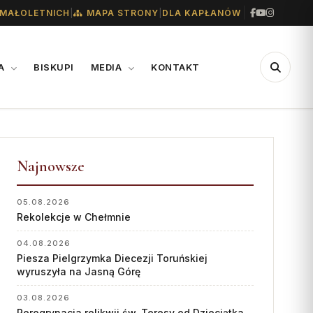
|
|
MAŁOLETNICH
MAPA STRONY
DLA KAPŁANÓW
IA
BISKUPI
MEDIA
KONTAKT
CENTRUM
WSPARCIE
MEDIALNE
Najnowsze
Konta bankowe diecezji
Biuro
Wsparcie Caritas
05.08.2026
Współpraca
Rekolekcje w Chełmnie
Ofiary na seminarium
„GŁOS Z TORUNIA"
1% podatku
04.08.2026
Piesza Pielgrzymka Diecezji Toruńskiej
Redakcja
wyruszyła na Jasną Górę
Archiwum
03.08.2026
Peregrynacja relikwii św. Teresy od Dzieciątka