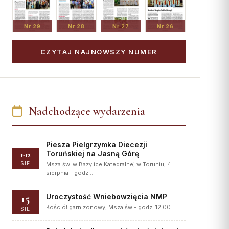
Nr 29
Nr 28
Nr 27
Nr 26
CZYTAJ NAJNOWSZY NUMER
Nadchodzące wydarzenia
Piesza Pielgrzymka Diecezji
Toruńskiej na Jasną Górę
1-12
SIE
Msza św. w Bazylice Katedralnej w Toruniu, 4
sierpnia - godz…
15
Uroczystość Wniebowzięcia NMP
Kościół garnizonowy, Msza św - godz. 12.00
SIE