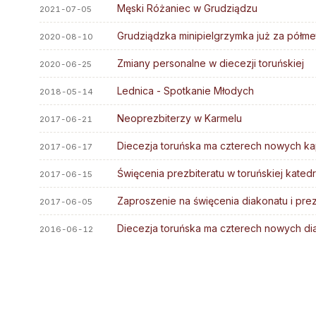
Stali diakoni
Męski Różaniec w Grudziądzu
Parafie
2021-07-05
Diakoni stali — lista
Kapłani
Grudziądzka minipielgrzymka już za półme
2020-08-10
Ośrodki rekolekcyjne
Błogosławieni
Zmiany personalne w diecezji toruńskiej
2020-06-25
Słudzy Boży
Lednica - Spotkanie Młodych
2018-05-14
Muzeum Diecezjalne
Neoprezbiterzy w Karmelu
2017-06-21
Wyższe Sem. Duchowne
Diecezja toruńska ma czterech nowych k
2017-06-17
Uczelnie i szkoły
Duszp. Młodzieży KOTWICA
Święcenia prezbiteratu w toruńskiej kated
2017-06-15
Zaproszenie na święcenia diakonatu i prez
2017-06-05
Diecezja toruńska ma czterech nowych d
2016-06-12