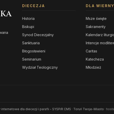
DIECEZJA
DLA WIERN
SKA
Historia
Msze święte
Biskupi
Sakramenty
owana
Synod Diecezjalny
Kalendarz liturg
s
Sanktuaria
Intencje modlit
Błogosławieni
Caritas
Seminarium
Katecheza
Wydział Teologiczny
Młodzież
 internetowe dla diecezji i parafii - SYSPiR CMS
·
Toruń Twoje-Miasto
· host