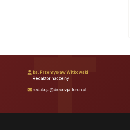
ks. Przemysław Witkowski
Redaktor naczelny
redakcja@diecezja-torun.pl