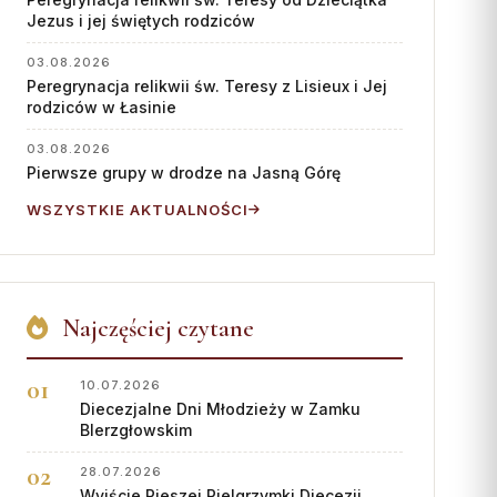
Współpraca
Jezus i jej świętych rodziców
KONTAKT
03.08.2026
Peregrynacja relikwii św. Teresy z Lisieux i Jej
Dane kurii
rodziców w Łasinie
Msze święte online
03.08.2026
Pierwsze grupy w drodze na Jasną Górę
Kalendarz liturgiczny
WSZYSTKIE AKTUALNOŚCI
Najczęściej czytane
10.07.2026
Diecezjalne Dni Młodzieży w Zamku
BIerzgłowskim
28.07.2026
Wyjście Pieszej Pielgrzymki Diecezji