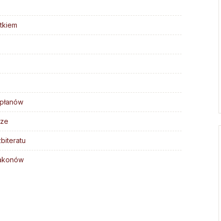
Droga Neokatechumenalna
Sąd Biskupi
Grupy Modlitwy Ojca Pio
tkiem
Wydawnictwo
Żywy Różaniec
Konta bankowe
Wspólnota Krwi Chrystusa
Franciszkański Zakon
Świeckich
Skauci Króla
apłanów
Bractwo św. Józefa
rze
biteratu
iakonów