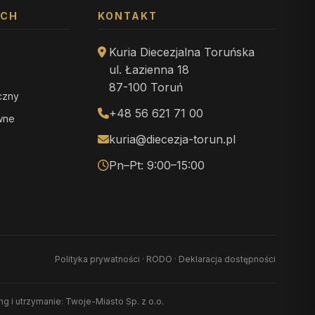
YCH
KONTAKT
Kuria Diecezjalna Toruńska
ul. Łazienna 18
87-100 Toruń
iczny
+48 56 621 71 00
ewne
kuria@diecezja-torun.pl
Pn–Pt: 9:00–15:00
Polityka prywatności
·
RODO
·
Deklaracja dostępności
ing i utrzymanie: Twoje-Miasto Sp. z o.o.