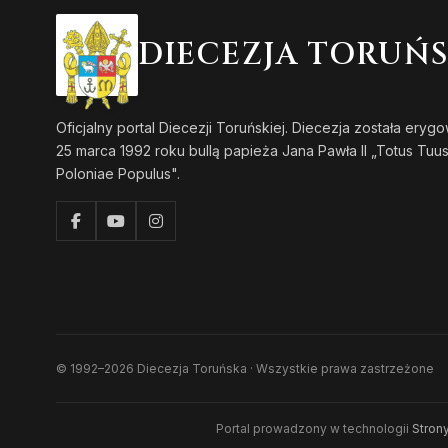
DIECEZJA TORUŃ
Oficjalny portal Diecezji Toruńskiej. Diecezja została eryg
25 marca 1992 roku bullą papieża Jana Pawła II „Totus Tuu
Poloniae Populus".
© 1992–2026 Diecezja Toruńska · Wszystkie prawa zastrzeżone
Portal prowadzony w technologii
Strony