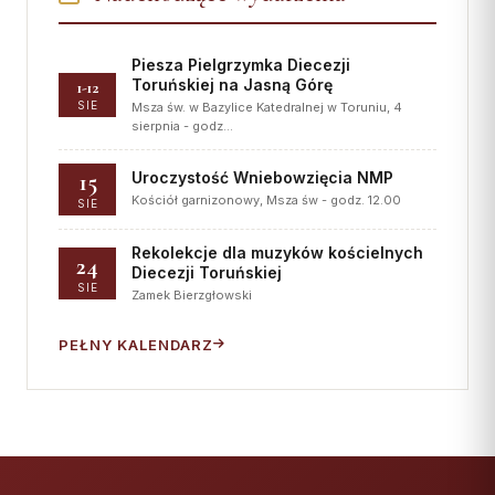
Piesza Pielgrzymka Diecezji
Toruńskiej na Jasną Górę
1-12
SIE
Msza św. w Bazylice Katedralnej w Toruniu, 4
sierpnia - godz…
15
Uroczystość Wniebowzięcia NMP
Kościół garnizonowy, Msza św - godz. 12.00
SIE
Rekolekcje dla muzyków kościelnych
24
Diecezji Toruńskiej
SIE
Zamek Bierzgłowski
PEŁNY KALENDARZ