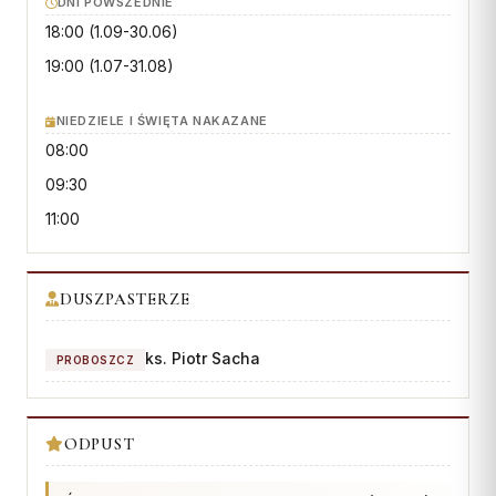
Wspólnota Krwi Chrystusa
DNI POWSZEDNIE
KURIA
18:00
(1.09-30.06)
Franciszkański Zakon
Świeckich
Kuria Diecezjalna
19:00
(1.07-31.08)
Skauci Króla
Wydziały
NIEDZIELE I ŚWIĘTA NAKAZANE
Bractwo św. Józefa
Sąd Biskupi
08:00
Wydawnictwo
09:30
Konta bankowe
11:00
CENTRUM MEDIALNE
DUSZPASTERZE
Biuro
Współpraca
ks. Piotr Sacha
PROBOSZCZ
„GŁOS Z TORUNIA"
ODPUST
Redakcja
Archiwum