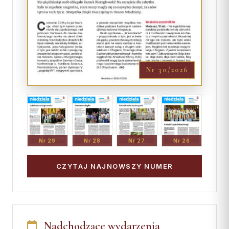
Nr 30/2026
Nr 29
Nr 28
Nr 27
Nr 26
CZYTAJ NAJNOWSZY NUMER
Nadchodzące wydarzenia