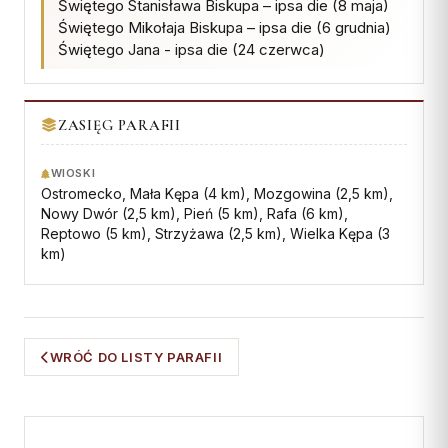
Świętego Stanisława Biskupa – ipsa die (8 maja)
Współpraca
Świętego Mikołaja Biskupa – ipsa die (6 grudnia)
Świętego Jana - ipsa die (24 czerwca)
KONTAKT
Dane kurii
ZASIĘG PARAFII
Msze święte online
WIOSKI
Kalendarz liturgiczny
Ostromecko, Mała Kępa (4 km), Mozgowina (2,5 km),
Nowy Dwór (2,5 km), Pień (5 km), Rafa (6 km),
Reptowo (5 km), Strzyżawa (2,5 km), Wielka Kępa (3
km)
WRÓĆ DO LISTY PARAFII