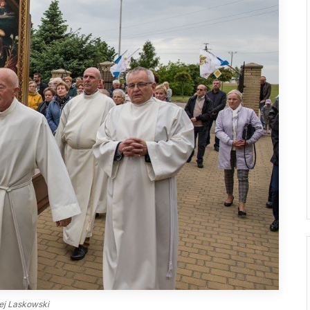
Droga Neokatechumenalna
Sąd Biskupi
Grupy Modlitwy Ojca Pio
Wydawnictwo
Żywy Różaniec
Konta bankowe
Wspólnota Krwi Chrystusa
Franciszkański Zakon
Świeckich
Skauci Króla
Bractwo św. Józefa
ej Laskowski