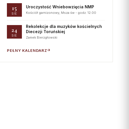
15
Uroczystość Wniebowzięcia NMP
Kościół garnizonowy, Msza św - godz. 12.00
SIE
Rekolekcje dla muzyków kościelnych
24
Diecezji Toruńskiej
SIE
Zamek Bierzgłowski
PEŁNY KALENDARZ