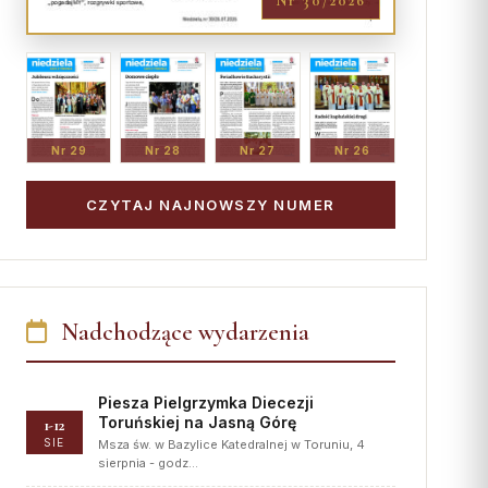
Nr 30/2026
Nr 29
Nr 28
Nr 27
Nr 26
CZYTAJ NAJNOWSZY NUMER
Nadchodzące wydarzenia
Piesza Pielgrzymka Diecezji
Toruńskiej na Jasną Górę
1-12
SIE
Msza św. w Bazylice Katedralnej w Toruniu, 4
sierpnia - godz…