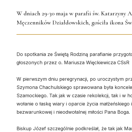
W dniach 29-30 maja w parafii św. Katarzyny A
Męczenników Działdowskich, gościła ikona Św
Do spotkania ze Świętą Rodziną parafianie przygoto
głoszonych przez o. Mariusza Więckiewicza CSsR
W pierwszym dniu peregrynacji, po uroczystym prz
Szymona Chachulskiego sprawowana była koncele
Szamockiego. Tak jak w czasie rekolekcji, tak i w 
wołanie o łaskę wiary i oparcie życia małżeńskiego
bezwarunkowej i nieodwołalnej miłości Pana Boga.
Biskup Józef szczególnie podkreślał, że tak jak Mar