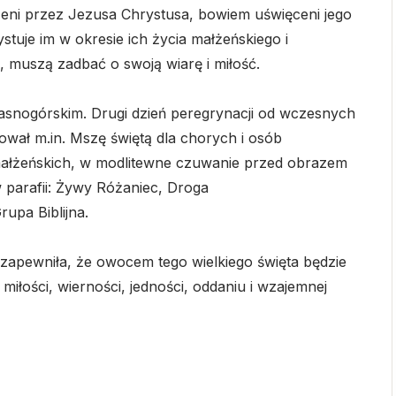
eni przez Jezusa Chrystusa, bowiem uświęceni jego
stuje im w okresie ich życia małżeńskiego i
 muszą zadbać o swoją wiarę i miłość.
asnogórskim. Drugi dzień peregrynacji od wczesnych
wał m.in. Mszę świętą dla chorych i osób
małżeńskich, w modlitewne czuwanie przed obrazem
w parafii: Żywy Różaniec, Droga
upa Biblijna.
 zapewniła, że owocem tego wielkiego święta będzie
miłości, wierności, jedności, oddaniu i wzajemnej