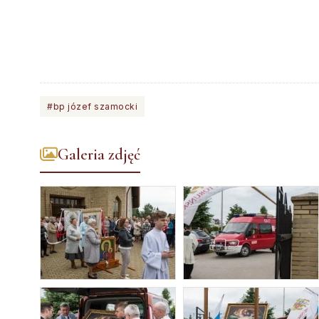
#bp józef szamocki
Galeria zdjęć