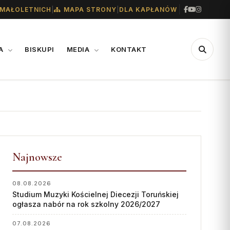
|
|
MAŁOLETNICH
MAPA STRONY
DLA KAPŁANÓW
IA
BISKUPI
MEDIA
KONTAKT
CENTRUM
WSPARCIE
MEDIALNE
Konta bankowe diecezji
Biuro
Wsparcie Caritas
Współpraca
Najnowsze
Ofiary na seminarium
„GŁOS Z TORUNIA"
1% podatku
08.08.2026
Studium Muzyki Kościelnej Diecezji Toruńskiej
Redakcja
ogłasza nabór na rok szkolny 2026/2027
Archiwum
07.08.2026