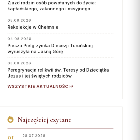
Współpraca
Zjazd rodzin osób powołanych do życia:
kapłańskiego, zakonnego i misyjnego
KONTAKT
05.08.2026
Rekolekcje w Chełmnie
Dane kurii
Msze święte online
04.08.2026
Piesza Pielgrzymka Diecezji Toruńskiej
Kalendarz liturgiczny
wyruszyła na Jasną Górę
03.08.2026
Peregrynacja relikwii św. Teresy od Dzieciątka
Jezus i jej świętych rodziców
WSZYSTKIE AKTUALNOŚCI
Najczęściej czytane
28.07.2026