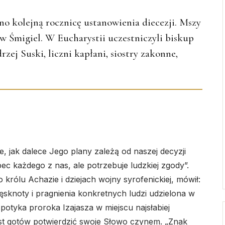
o kolejną rocznicę ustanowienia diecezji. Mszy
aw Śmigiel. W Eucharystii uczestniczyli biskup
ej Suski, liczni kapłani, siostry zakonne,
, jak dalece Jego plany zależą od naszej decyzji
c każdego z nas, ale potrzebuje ludzkiej zgody”.
 królu Achazie i dziejach wojny syrofenickiej, mówił:
sknoty i pragnienia konkretnych ludzi udzielona w
potyka proroka Izajasza w miejscu najsłabiej
t gotów potwierdzić swoje Słowo czynem. „Znak