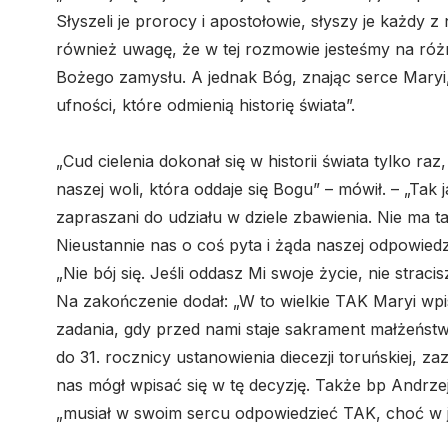
Słyszeli je prorocy i apostołowie, słyszy je każdy 
również uwagę, że w tej rozmowie jesteśmy na róż
Bożego zamysłu. A jednak Bóg, znając serce Maryi
ufności, które odmienią historię świata”.
„Cud cielenia dokonał się w historii świata tylko raz
naszej woli, która oddaje się Bogu” – mówił. – „Tak
zapraszani do udziału w dziele zbawienia. Nie ma t
Nieustannie nas o coś pyta i żąda naszej odpowied
„Nie bój się. Jeśli oddasz Mi swoje życie, nie stracisz
Na zakończenie dodał: „W to wielkie TAK Maryi wpis
zadania, gdy przed nami staje sakrament małżeńst
do 31. rocznicy ustanowienia diecezji toruńskiej, 
nas mógł wpisać się w tę decyzję. Także bp Andrzej
„musiał w swoim sercu odpowiedzieć TAK, choć w ja