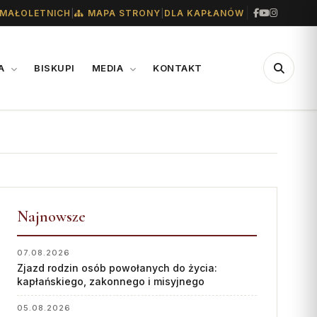
|
|
MAŁOLETNICH
MAPA STRONY
DLA KAPŁANÓW
IA
BISKUPI
MEDIA
KONTAKT
CENTRUM
WSPARCIE
MEDIALNE
Konta bankowe diecezji
Biuro
Wsparcie Caritas
Współpraca
Najnowsze
Ofiary na seminarium
„GŁOS Z TORUNIA"
1% podatku
07.08.2026
Zjazd rodzin osób powołanych do życia:
Redakcja
kapłańskiego, zakonnego i misyjnego
Archiwum
05.08.2026