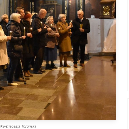
Droga Neokatechumenalna
Sąd Biskupi
Grupy Modlitwy Ojca Pio
Wydawnictwo
Żywy Różaniec
Konta bankowe
Wspólnota Krwi Chrystusa
Franciszkański Zakon
Świeckich
Skauci Króla
Bractwo św. Józefa
ska/Diecezja Toruńska