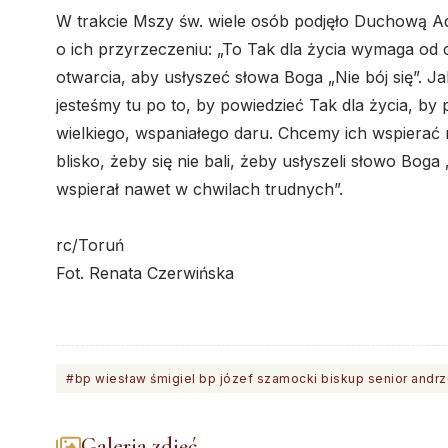
W trakcie Mszy św. wiele osób podjęło Duchową Ad
o ich przyrzeczeniu: „To Tak dla życia wymaga od c
otwarcia, aby usłyszeć słowa Boga „Nie bój się”. Ja
jesteśmy tu po to, by powiedzieć Tak dla życia, by
wielkiego, wspaniałego daru. Chcemy ich wspierać 
blisko, żeby się nie bali, żeby usłyszeli słowo Boga 
wspierał nawet w chwilach trudnych”.
rc/Toruń
Fot. Renata Czerwińska
#bp wiesław śmigiel bp józef szamocki biskup senior andrz
Galeria zdjęć