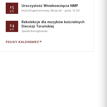
15
Uroczystość Wniebowzięcia NMP
Kościół garnizonowy, Msza św - godz. 12.00
SIE
Rekolekcje dla muzyków kościelnych
24
Diecezji Toruńskiej
SIE
Zamek Bierzgłowski
PEŁNY KALENDARZ