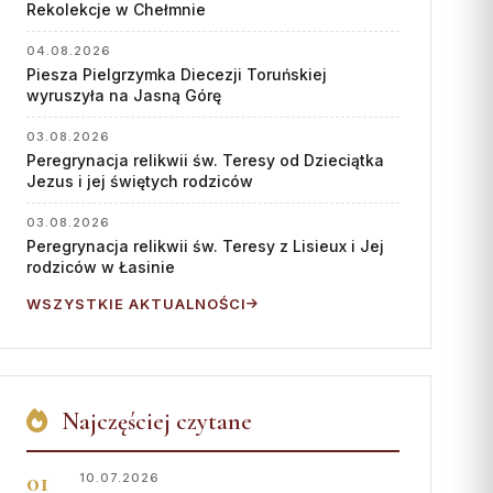
Współpraca
Rekolekcje w Chełmnie
KONTAKT
04.08.2026
Piesza Pielgrzymka Diecezji Toruńskiej
wyruszyła na Jasną Górę
Dane kurii
Msze święte online
03.08.2026
Peregrynacja relikwii św. Teresy od Dzieciątka
Kalendarz liturgiczny
Jezus i jej świętych rodziców
03.08.2026
Peregrynacja relikwii św. Teresy z Lisieux i Jej
rodziców w Łasinie
WSZYSTKIE AKTUALNOŚCI
Najczęściej czytane
10.07.2026