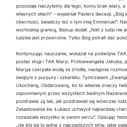
pozostaje nieczytelny dla tego, komu brak wiary, a 
własnych siłach” – wyjaśniał Pasterz diecezji. „Bóg
obecności, świadczy też o tym imię Emmanuel”. Naw
wschodnią granicą, Biskup dodał: „Nikt z ludzi nie
ludzkie jest przewrotne. Tylko Bóg potrafi dać pokój
Kontynuując nauczanie, wskazał na podwójne TAK w
postać sługi i TAK Maryi. Protoewangelia Jakuba, 
Maryja czerpała wodę ze źródła, następnie rozmowa
świątyni z purpury i szkarłatu. Tymczasem „Ewangeli
Ukochaną, Obdarowaną, bo to właśnie znaczy hebraj
zapomnianym przez wszystkich biednym Nazarecie.
pozdrawia Ją tak, jak pozdrawiali się wówczas ludzi
Zwiastowania św. Łukasz uchwycił najbardziej chara
rozważała wszystko w swoim sercu”. Opisując histo
„nie bój się to jedne z najczęstszych słów, jakie pad