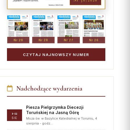
Nr 30/2026
Nr 29
Nr 28
Nr 27
Nr 26
CZYTAJ NAJNOWSZY NUMER
Nadchodzące wydarzenia
Piesza Pielgrzymka Diecezji
Toruńskiej na Jasną Górę
1-12
SIE
Msza św. w Bazylice Katedralnej w Toruniu, 4
sierpnia - godz…