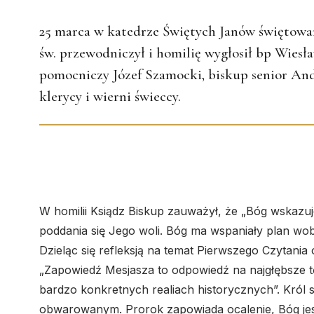
25 marca w katedrze Świętych Janów świętowan
św. przewodniczył i homilię wygłosił bp Wiesł
pomocniczy Józef Szamocki, biskup senior Andrz
klerycy i wierni świeccy.
W homilii Ksiądz Biskup zauważył, że „Bóg wskazuje
poddania się Jego woli. Bóg ma wspaniały plan wobe
Dzieląc się refleksją na temat Pierwszego Czytania o
„Zapowiedź Mesjasza to odpowiedź na najgłębsze tę
bardzo konkretnych realiach historycznych”. Król s
obwarowanym. Prorok zapowiada ocalenie, Bóg jes