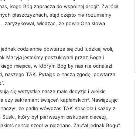
z nas, kogo Bóg zaprasza do wspólnej drogi”. Zwrócił
nych płaszczyznach, stąd często nie rozumiemy
, „zaryzykował, wiedząc, że powie Ona słowa
, jednak codziennie powtarza się cud ludzkiej woli,
 jak Maryja jesteśmy poszukiwani przez Boga i
akiego miejsca, w którym Bóg by nas nie odnalazł.
zi, naszego TAK. Pytając o naszą zgodę, powtarza
”.
ują się wszystkie nasze małe decyzje i wielkie
wa czy sakrament święceń kapłańskich”. Nawiązując
zaznaczył, że padło wówczas TAK Kościoła i każdy z
 Suski, który był pierwszym biskupem diecezji,
kimś sensie szedł w nieznane. Zaufał jednak Bogu”.