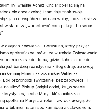
takim był właśnie Achaz. Chciał opierać się na
 jednak nie chce czekać i sam daje znak swojej
iązując do współczesnej nam wojny, toczącej się za
 jest w stanie zagwarantować nam pokoju, bo serce
”.
 dziejach Zbawienia – Chrystusa, który przyjął
pismo apokryficzne, mówi, że w trakcie Zwiastowania
 przeniosła się do domu, gdzie tkała zasłonę do
a jest bardziej realistyczna – Bóg odnajduje swoją
skie imię Miriam, w pogańskiej Galilei, w
 Bóg przychodzi zwyczajnie, bez zapowiedzi, i
e na ulicy”. Biskup Śmigiel dodał, że „w scenie
kterystyczną cechę Maryi, która milczała i
rię spotkania Maryi z aniołem, zwrócił uwagę, że
ają w biblijnej historii spotkań Boga z człowiekiem.