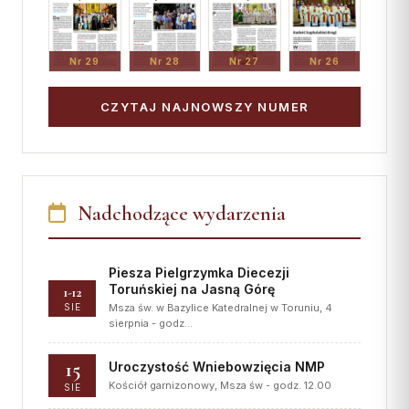
Nr 29
Nr 28
Nr 27
Nr 26
CZYTAJ NAJNOWSZY NUMER
Nadchodzące wydarzenia
Piesza Pielgrzymka Diecezji
Toruńskiej na Jasną Górę
1-12
SIE
Msza św. w Bazylice Katedralnej w Toruniu, 4
sierpnia - godz…
15
Uroczystość Wniebowzięcia NMP
Kościół garnizonowy, Msza św - godz. 12.00
SIE