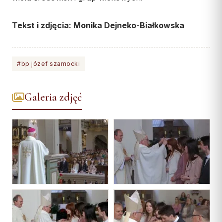
Współpraca
Tekst i zdjęcia: Monika Dejneko-Białkowska
KONTAKT
Dane kurii
#bp józef szamocki
Msze święte online
Kalendarz liturgiczny
Galeria zdjęć