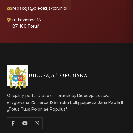
redakcja@diecezja-torun.pl
ul. Łazienna 18
87-100 Toruń
DIECEZJA TORUŃSKA
Oficjalny portal Diecezji Toruńskiej. Diecezja została
erygowana 25 marca 1992 roku bullą papieża Jana Pawła II
„Totus Tuus Poloniae Populus".