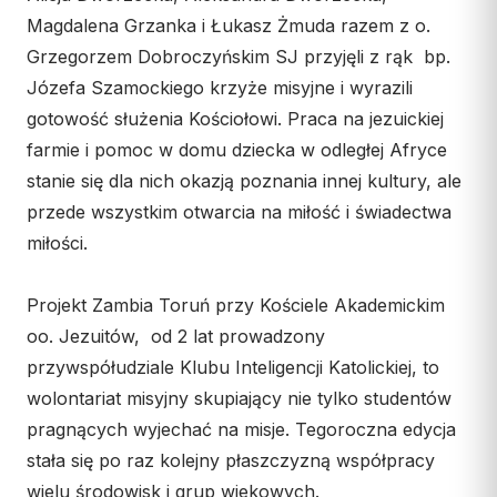
Wspólnota Krwi Chrystusa
KURIA
Magdalena Grzanka i Łukasz Żmuda razem z o.
Franciszkański Zakon
Grzegorzem Dobroczyńskim SJ przyjęli z rąk bp.
Świeckich
Kuria Diecezjalna
Józefa Szamockiego krzyże misyjne i wyrazili
Skauci Króla
Wydziały
gotowość służenia Kościołowi. Praca na jezuickiej
Bractwo św. Józefa
Sąd Biskupi
farmie i pomoc w domu dziecka w odległej Afryce
Wydawnictwo
stanie się dla nich okazją poznania innej kultury, ale
przede wszystkim otwarcia na miłość i świadectwa
Konta bankowe
miłości.
CENTRUM MEDIALNE
Projekt Zambia Toruń przy Kościele Akademickim
Biuro
oo. Jezuitów, od 2 lat prowadzony
Współpraca
przywspółudziale Klubu Inteligencji Katolickiej, to
wolontariat misyjny skupiający nie tylko studentów
„GŁOS Z TORUNIA"
pragnących wyjechać na misje. Tegoroczna edycja
Redakcja
stała się po raz kolejny płaszczyzną współpracy
Archiwum
wielu środowisk i grup wiekowych.