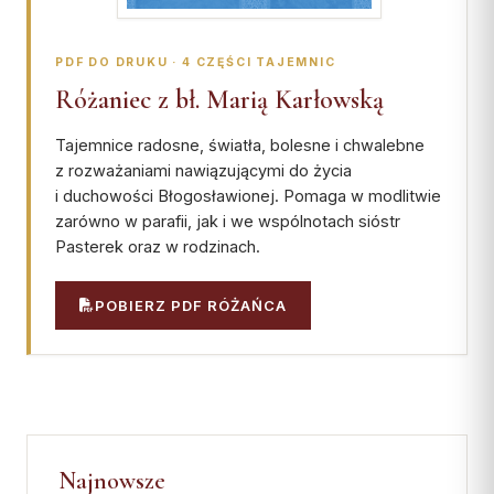
Wspólnota Krwi Chrystusa
KURIA
Franciszkański Zakon
Świeckich
PDF DO DRUKU · 4 CZĘŚCI TAJEMNIC
Kuria Diecezjalna
Skauci Króla
Różaniec z bł. Marią Karłowską
Wydziały
Bractwo św. Józefa
Sąd Biskupi
Tajemnice radosne, światła, bolesne i chwalebne
z rozważaniami nawiązującymi do życia
Wydawnictwo
i duchowości Błogosławionej. Pomaga w modlitwie
Konta bankowe
zarówno w parafii, jak i we wspólnotach sióstr
Pasterek oraz w rodzinach.
CENTRUM MEDIALNE
POBIERZ PDF RÓŻAŃCA
Biuro
Współpraca
„GŁOS Z TORUNIA"
Redakcja
Najnowsze
Archiwum