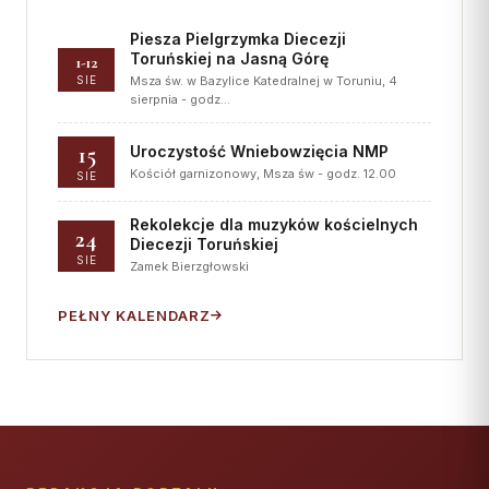
Piesza Pielgrzymka Diecezji
Toruńskiej na Jasną Górę
1-12
SIE
Msza św. w Bazylice Katedralnej w Toruniu, 4
sierpnia - godz…
15
Uroczystość Wniebowzięcia NMP
Kościół garnizonowy, Msza św - godz. 12.00
SIE
Rekolekcje dla muzyków kościelnych
24
Diecezji Toruńskiej
SIE
Zamek Bierzgłowski
PEŁNY KALENDARZ