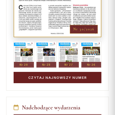
Nr 30/2026
Nr 29
Nr 28
Nr 27
Nr 26
CZYTAJ NAJNOWSZY NUMER
Nadchodzące wydarzenia