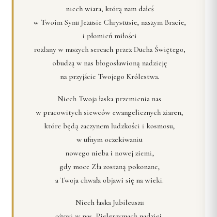
niech wiara, którą nam dałeś
w Twoim Synu Jezusie Chrystusie, naszym Bracie,
i płomień miłości
rozlany w naszych sercach przez Ducha Świętego,
obudzą w nas błogosławioną nadzieję
na przyjście Twojego Królestwa.
Niech Twoja łaska przemienia nas
w pracowitych siewców ewangelicznych ziaren,
które będą zaczynem ludzkości i kosmosu,
w ufnym oczekiwaniu
nowego nieba i nowej ziemi,
gdy moce Zła zostaną pokonane,
a Twoja chwała objawi się na wieki.
Niech łaska Jubileuszu
ożywi w nas, Pielgrzymach nadziei,