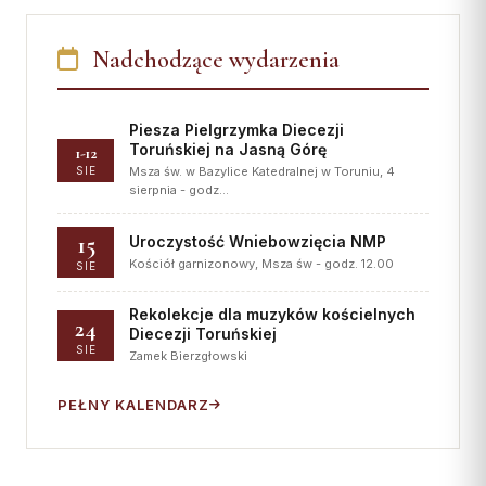
Nadchodzące wydarzenia
Piesza Pielgrzymka Diecezji
Toruńskiej na Jasną Górę
1-12
SIE
Msza św. w Bazylice Katedralnej w Toruniu, 4
sierpnia - godz…
15
Uroczystość Wniebowzięcia NMP
Kościół garnizonowy, Msza św - godz. 12.00
SIE
Rekolekcje dla muzyków kościelnych
24
Diecezji Toruńskiej
SIE
Zamek Bierzgłowski
PEŁNY KALENDARZ