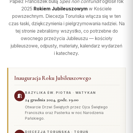
Papież Franciszek bullą
Spes non confundit
ogłosił rok
SĄD I WYDAWNICTWO
INSTYTUCJE
Diakoni stali — lista
Centrum Medialne
Parafie
2025
Rokiem Jubileuszowym
w Kościele
Adoracja Najświętszego
Diecezji Toruńskiej
Ośrodki rekolekcyjne
powszechnym. Diecezja Toruńska włącza się w ten
Sąd Biskupi
Sakramentu
Caritas Diecezji Toruńskiej
Kapłani
ul. Łazienna 18, 87-100
czas łaski, dziękczynienia i pielgrzymowania nadziei. Na
Wydawnictwo Diecezji
Archiwum Diecezjalne
Błogosławieni
RUCHY I
DZIEŁA
Toruń
tej stronie zebraliśmy wszystko, co potrzebne do
STOWARZYSZENIA
Biblioteka Diecezjalna
Słudzy Boży
owocnego przeżycia Jubileuszu — kościoły
tel.: +48 56 622 35 30
Duszp. Młodzieży KOTWICA
jubileuszowe, odpusty, materiały, kalendarz wydarzeń
Muzeum Diecezjalne
Struktura
Muzeum Diecezjalne
Fundacja Dzieło Nowego
redakcja@diecezja-torun.pl
i katechezy.
Tysiąclecia
Akcja Katolicka
Wyższe Sem. Duchowne
WSPARCIE
Instytucje diecezjalne
KSM
Uczelnie i szkoły
Konta bankowe diecezji
Redakcje pism i
Ruch Światło-Życie
Duszp. Młodzieży KOTWICA
Inauguracja Roku Jubileuszowego
wydawnictw
Wsparcie Caritas
Odnowa w Duchu Świętym
BISKUPI I KURIA
RUCHY I
Ofiary na seminarium
BAZYLIKA ŚW. PIOTRA · WATYKAN
Domowy Kościół
STOWARZYSZENIA
24 grudnia 2024, godz. 19.00
1% podatku
Bp Arkadiusz Okroj
Droga Neokatechumenalna
Otwarcie Drzwi Świętych przez Ojca Świętego
Struktura
Franciszka oraz Pasterka w noc Narodzenia
Bp pom. Józef Szamocki
Grupy Modlitwy Ojca Pio
Pańskiego.
Duszp. Młodzieży KOTWICA
Bp sen. Andrzej Suski
Żywy Różaniec
DIECEZJA TORUŃSKA · TORUŃ