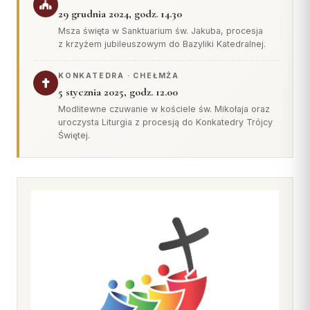
Wspólnota Krwi Chrystusa
KURIA
29 grudnia 2024, godz. 14.30
Franciszkański Zakon
Msza święta w Sanktuarium św. Jakuba, procesja
Świeckich
Kuria Diecezjalna
z krzyżem jubileuszowym do Bazyliki Katedralnej.
Skauci Króla
Wydziały
KONKATEDRA · CHEŁMŻA
Bractwo św. Józefa
Sąd Biskupi
5 stycznia 2025, godz. 12.00
Wydawnictwo
Modlitewne czuwanie w kościele św. Mikołaja oraz
uroczysta Liturgia z procesją do Konkatedry Trójcy
Konta bankowe
Świętej.
CENTRUM MEDIALNE
Biuro
Współpraca
„GŁOS Z TORUNIA"
Redakcja
Archiwum