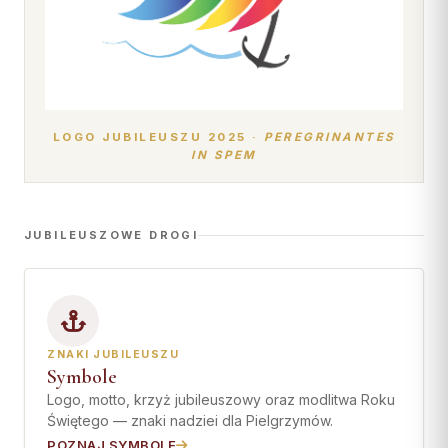
Współpraca
KONTAKT
Dane kurii
LOGO JUBILEUSZU 2025 ·
PEREGRINANTES
Msze święte online
IN SPEM
Kalendarz liturgiczny
JUBILEUSZOWE DROGI
ZNAKI JUBILEUSZU
Symbole
Logo, motto, krzyż jubileuszowy oraz modlitwa Roku
Świętego — znaki nadziei dla Pielgrzymów.
POZNAJ SYMBOLE